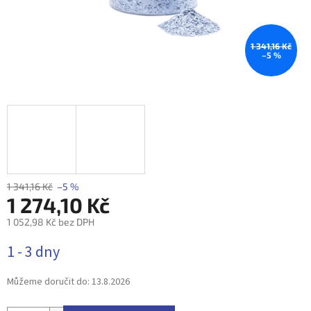
1 341,16 Kč
–5 %
1 341,16 Kč
–5 %
1 274,10 Kč
1 052,98 Kč bez DPH
Měrná
1 - 3 dny
cena:
Můžeme doručit do:
13.8.2026