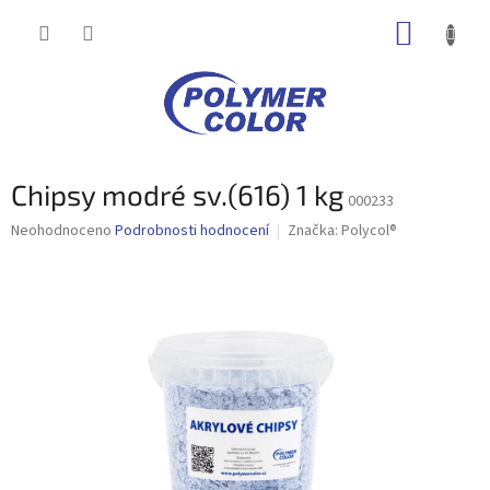
Přejít
NÁKUP
na
obsah
KOŠÍK
Chipsy modré sv.(616) 1 kg
000233
Průměrné
Neohodnoceno
Podrobnosti hodnocení
Značka:
Polycol®
hodnocení
produktu
je
0,0
z
5
hvězdiček.