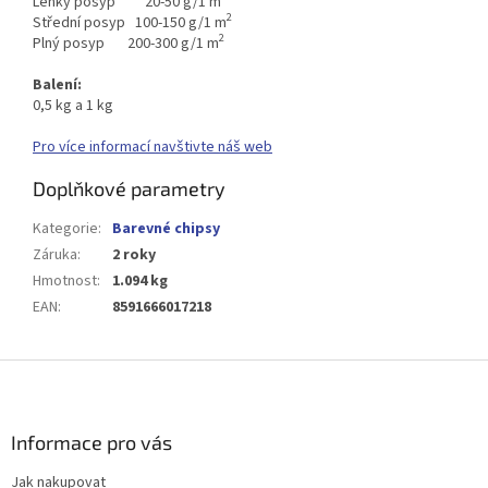
Lehký posyp 20-50 g/1 m
2
Střední posyp 100-150 g/1 m
2
Plný posyp 200-300 g/1 m
Balení:
0,5 kg a 1 kg
Pro více informací navštivte náš web
Doplňkové parametry
Kategorie
:
Barevné chipsy
Záruka
:
2 roky
Hmotnost
:
1.094 kg
EAN
:
8591666017218
Z
á
p
a
Informace pro vás
t
Jak nakupovat