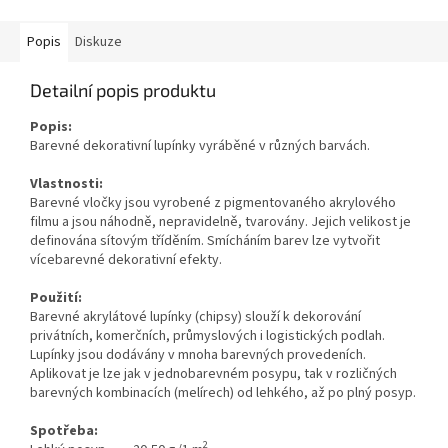
Popis
Diskuze
Detailní popis produktu
Popis:
Barevné dekorativní lupínky vyráběné v různých barvách.
Vlastnosti:
Barevné vločky jsou vyrobené z pigmentovaného akrylového
filmu a jsou náhodně, nepravidelně, tvarovány. Jejich velikost je
definována sítovým tříděním. Smícháním barev lze vytvořit
vícebarevné dekorativní efekty.
Použití:
Barevné akrylátové lupínky (chipsy) slouží k dekorování
privátních, komerčních, průmyslových i logistických podlah.
Lupínky jsou dodávány v mnoha barevných provedeních.
Aplikovat je lze jak v jednobarevném posypu, tak v rozličných
barevných kombinacích (melírech) od lehkého, až po plný posyp.
Spotřeba:
2