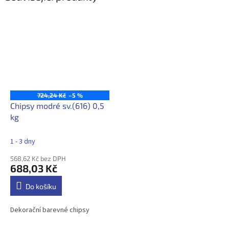
724,24 Kč
–5 %
Chipsy modré sv.(616) 0,5
kg
1 - 3 dny
568,62 Kč bez DPH
688,03 Kč
Do košíku
Dekorační barevné chipsy