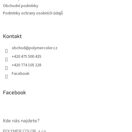
í
Obchodní podmínky
Podmínky ochrany osobních údajů
Kontakt
obchod
@
polymercolor.cz
+420 475 500 435
+420 774 105 228
Facebook
Facebook
Kde nás najdete?
POLYMER COLOR, s.r.o.