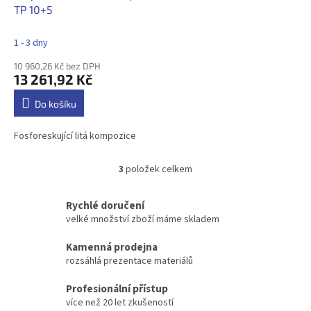
TP 10+5
1 - 3 dny
10 960,26 Kč bez DPH
13 261,92 Kč
Do košíku
Fosforeskující litá kompozice
3
položek celkem
O
v
l
Rychlé doručení
á
velké množství zboží máme skladem
d
a
Kamenná prodejna
c
rozsáhlá prezentace materiálů
í
p
Profesionální přístup
r
více než 20 let zkušeností
v