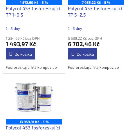
o
1 572,60 Kč
–5 %
7 055,22 Kč
–5 %
d
Polycol 453 fosforeskující
Polycol 453 fosforeskující
u
TP 1+0,5
TP 5+2,5
k
t
1 - 3 dny
1 - 3 dny
ů
1 234,69 Kč bez DPH
5 539,22 Kč bez DPH
1 493,97 Kč
6 702,46 Kč
Do košíku
Do košíku
Fosforeskující litá kompozice
Fosforeskující litá kompozice
13 959,91 Kč
–5 %
Polycol 453 fosforeskující