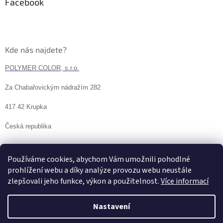
Facebook
Kde nás najdete?
POLYMER COLOR, s.r.o.
Za Chabařovickým nádražím 282
417 42 Krupka
Česká republika
Používáme cookies, abychom Vám umožnili pohodlné
prohlížení webu a díky analýze provozu webu neustále
zlepšovali jeho funkce, výkon a použitelnost.
Více informací
Nastavení
Vytvořil Shoptet