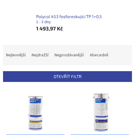
Polycol 453 fosforeskující TP 1+0,5
1 - 3 dny
1 493,97 Kč
Ř
a
Nejlevnější
Nejdražší
Nejprodávanější
Abecedně
z
e
n
OTEVŘÍT FILTR
í
p
V
r
ý
o
p
d
i
u
s
k
p
t
r
ů