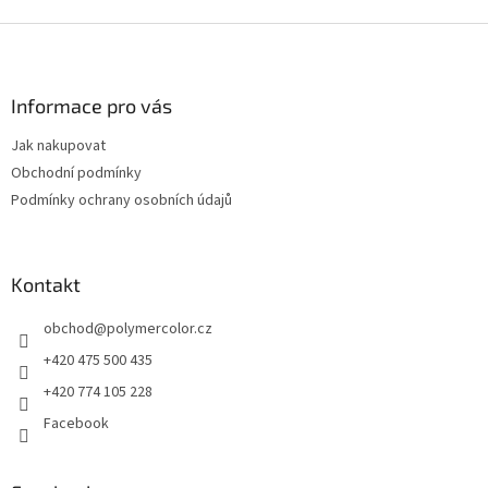
k
Z
y
v
á
ý
p
p
a
Informace pro vás
i
t
s
Jak nakupovat
í
u
Obchodní podmínky
Podmínky ochrany osobních údajů
Kontakt
obchod
@
polymercolor.cz
+420 475 500 435
+420 774 105 228
Facebook