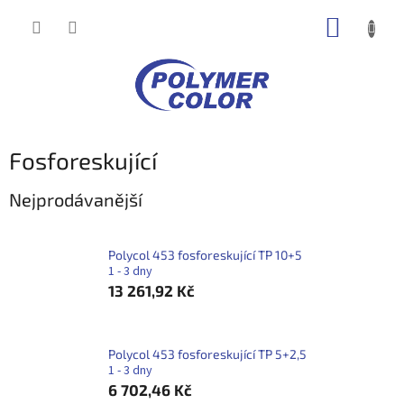
Přejít
NÁKUP
na
obsah
KOŠÍK
Fosforeskující
Nejprodávanější
Polycol 453 fosforeskující TP 10+5
1 - 3 dny
13 261,92 Kč
Polycol 453 fosforeskující TP 5+2,5
1 - 3 dny
6 702,46 Kč