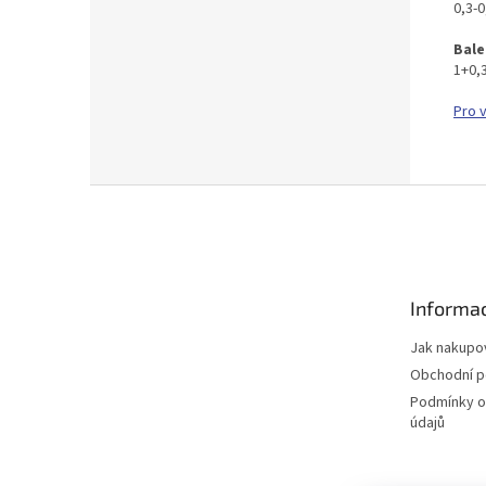
0,3-
Bale
1+0,3
Pro 
Z
á
p
a
t
Informac
í
Jak nakupo
Obchodní 
Podmínky o
údajů