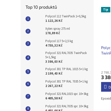
Top 10 produktů
Tip
Polycol 112 TwinPack 1+0,5kg
1 122,26 Kč
Xylen spray 275 ml
178,89 Kč
Polycol 117 5+2,5 kg
4 755,32 Kč
Polyc
TwinP
Polycol 321 RAL7035 TwinPack
5+1,5kg
3 386,03 Kč
Polycol 301 TP RAL 1015 5+1 kg
2 798,
2 199,43 Kč
3 38
Polycol 301 TP RAL 7035 5+1 kg
2 267,22 Kč
D
Polycol 321 RAL1015 spr. 10+3kg
6 405,58 Kč
Epoxid
Polycol 321 RAL7035 spr. 10+3kg
6 401,66 Kč