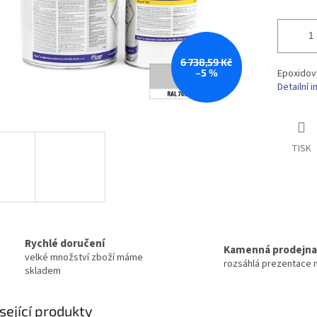
6 738,59 Kč
–5 %
Epoxidový
Detailní 
TISK
Rychlé doručení
Kamenná prodejna
velké množství zboží máme
rozsáhlá prezentace 
skladem
sející produkty