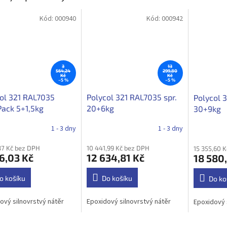
Kód:
000940
Kód:
000942
3
13
564,24
299,80
Kč
Kč
–5 %
–5 %
ol 321 RAL7035
Polycol 321 RAL7035 spr.
Polycol 
ack 5+1,5kg
20+6kg
30+9kg
1 - 3 dny
1 - 3 dny
37 Kč bez DPH
10 441,99 Kč bez DPH
15 355,60 
6,03 Kč
12 634,81 Kč
18 580
o košíku
Do košíku
Do ko
ový silnovrstvý nátěr
Epoxidový silnovrstvý nátěr
Epoxidový 