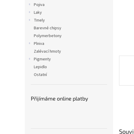
n
Pojiva
e
Laky
l
Tmely
Barevné chipsy
Polymerbetony
Plniva
Zalévací hmoty
Pigmenty
Lepidlo
Ostatní
Přijímáme online platby
Souvi