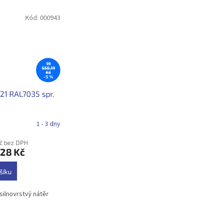
Kód:
000943
19
558,19
Kč
–5 %
321 RAL7035 spr.
1 - 3 dny
Kč bez DPH
,28 Kč
šíku
silnovrstvý nátěr