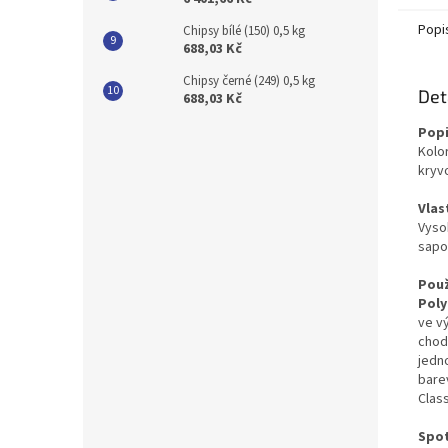
Popi
Chipsy bílé (150) 0,5 kg
688,03 Kč
Chipsy černé (249) 0,5 kg
Det
688,03 Kč
Popi
Kolo
kryv
Vlas
Vyso
sapo
Použ
Poly
ve v
chodb
jedn
bare
Class
Spo