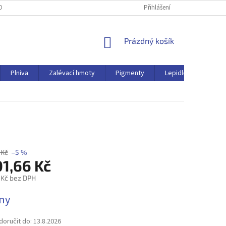
OBNÍCH ÚDAJŮ
Přihlášení
NÁKUPNÍ
Prázdný košík
KOŠÍK
Plniva
Zalévací hmoty
Pigmenty
Lepidlo
Ostat
 Kč
–5 %
01,66 Kč
 Kč bez DPH
dny
oručit do:
13.8.2026