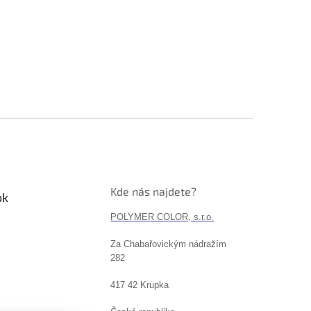
Kde nás najdete?
ok
POLYMER COLOR, s.r.o.
Za Chabařovickým nádražím
282
417 42 Krupka