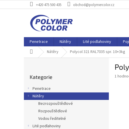
Přejít
+420 475 500 435
obchod@polymercolor.cz
na
obsah
Penetrace
Nátěry
Lité podlahoviny
Poj
Domů
Nátěry
Polycol 321 RAL7035 spr. 10+3kg
P
Poly
o
Přeskočit
s
Průměr
1 hodno
Kategorie
kategorie
t
hodnoce
r
produkt
Penetrace
a
je
Nátěry
5,0
n
z
Bezrozpouštědlové
n
5
í
Rozpouštědlové
hvězdič
p
Vodou ředitelné
a
Lité podlahoviny