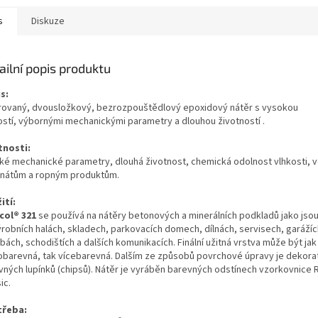
s
Diskuze
ailní popis produktu
s:
rovaný, dvousložkový, bezrozpouštědlový epoxidový nátěr s vysokou
ostí,
výbornými mechanickými parametry a dlouhou životností
.
tnosti:
ké mechanické parametry, dlouhá životnost, chemická odolnost vlhkosti, 
nátům a ropným produktům.
ití:
col
®
321
se používá na nátěry betonových a minerálních podkladů jako jso
ýrobních halách, skladech, parkovacích domech, dílnách, servisech, garážíc
ách, schodištích a dalších komunikacích. Finální užitná vrstva může být jak
obarevná, tak vícebarevná. Dalším ze způsobů povrchové úpravy je dekorat
vných lupínků (chipsů). Nátěr je vyráběn barevných odstínech vzorkovnice 
ic.
třeba: