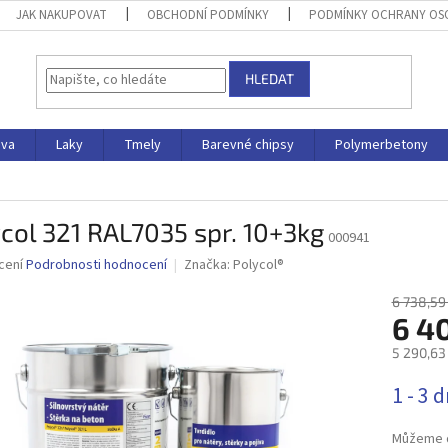
JAK NAKUPOVAT
OBCHODNÍ PODMÍNKY
PODMÍNKY OCHRANY OS
HLEDAT
iva
Laky
Tmely
Barevné chipsy
Polymerbetony
col 321 RAL7035 spr. 10+3kg
000941
né
cení
Podrobnosti hodnocení
Značka:
Polycol®
ní
u
6 738,59
6 4
5 290,63
Měrná
1 - 3 
ek.
cena:
Můžeme d