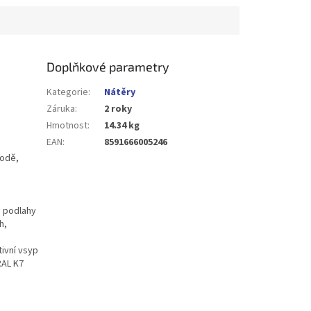
Doplňkové parametry
Kategorie
:
Nátěry
Záruka
:
2 roky
Hmotnost
:
14.34 kg
EAN
:
8591666005246
vodě,
u podlahy
h,
ivní vsyp
RAL K7