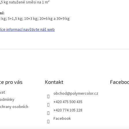
2
0,5 kg natužené směsi na 1 m
ní:
 kg; 5+1,5 kg; 10+3 kg; 20+6 kg a 30+9 kg
více informací navštivte náš web
e pro vás
Kontakt
Facebo
vat
obchod
@
polymercolor.cz
podmínky
+420 475 500 435
chrany osobních
+420 774 105 228
Facebook