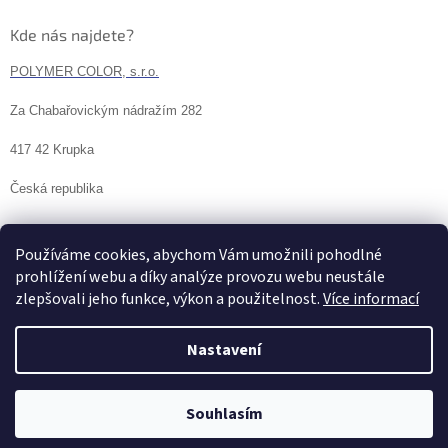
Kde nás najdete?
POLYMER COLOR, s.r.o.
Za Chabařovickým nádražím 282
417 42 Krupka
Česká republika
Používáme cookies, abychom Vám umožnili pohodlné
prohlížení webu a díky analýze provozu webu neustále
zlepšovali jeho funkce, výkon a použitelnost.
Více informací
Nastavení
Vytvořil Shoptet
Souhlasím
Copyright 2026
POLYMER COLOR, s.r.o.
. Všechna práva vyhrazena.