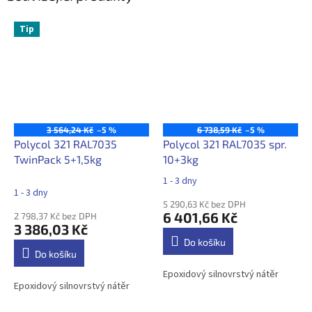
Tip
3 564,24 Kč
–5 %
6 738,59 Kč
–5 %
Polycol 321 RAL7035
Polycol 321 RAL7035 spr.
TwinPack 5+1,5kg
10+3kg
1 - 3 dny
Průměrné
1 - 3 dny
hodnocení
5 290,63 Kč bez DPH
produktu
6 401,66 Kč
2 798,37 Kč bez DPH
je
3 386,03 Kč
5,0
Do košíku
z
Do košíku
5
Epoxidový silnovrstvý nátěr
hvězdiček.
Epoxidový silnovrstvý nátěr