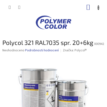
Přejít
NÁKUP
na
obsah
KOŠÍK
Polycol 321 RAL7035 spr. 20+6kg
000942
Průměrné
Neohodnoceno
Podrobnosti hodnocení
Značka:
Polycol®
hodnocení
produktu
je
0,0
z
5
hvězdiček.