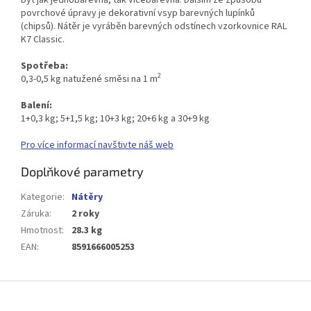
povrchové úpravy je dekorativní vsyp barevných lupínků
(chipsů). Nátěr je vyráběn barevných odstínech vzorkovnice RAL
K7 Classic.
Spotřeba:
2
0,3-0,5 kg natužené směsi na 1 m
Balení:
1+0,3 kg; 5+1,5 kg; 10+3 kg; 20+6 kg a 30+9 kg
Pro více informací navštivte náš web
Doplňkové parametry
Kategorie
:
Nátěry
Záruka
:
2 roky
Hmotnost
:
28.3 kg
EAN
:
8591666005253
Z
á