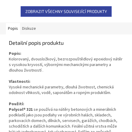
ZOBRAZIT VŠECHNY SOUVISEJÍCÍ PRODUKTY
Popis
Diskuze
Detailní popis produktu
Popis:
Kolorovaný, dvousložkový, bezrozpouštědlový epoxidový nátěr
s vysokou kryvostí,
výbornými mechanickými parametry a
dlouhou životností
.
Vlastnosti:
Vysoké mechanické parametry, dlouhá životnost, chemická
odolnost vlhkosti, vodě, saponátům a ropným produktům.
Použití:
Polycol
®
321
se používá na nátěry betonových a minerálních
podkladů jako jsou podlahy ve výrobních halách, skladech,
parkovacích domech, dílnách, servisech, garážích, chodbách,
schodištích a dalších komunikacích. Finální užitná vrstva může
být jak jednobarevná, tak vícebarevná. Dalším ze způsobů