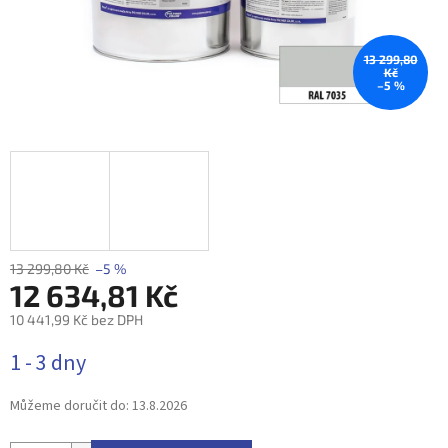
13 299,80
Kč
–5 %
13 299,80 Kč
–5 %
12 634,81 Kč
10 441,99 Kč bez DPH
Měrná
1 - 3 dny
cena:
Můžeme doručit do:
13.8.2026