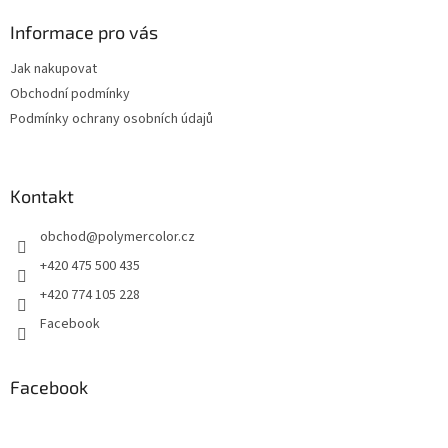
p
a
Informace pro vás
t
Jak nakupovat
í
Obchodní podmínky
Podmínky ochrany osobních údajů
Kontakt
obchod
@
polymercolor.cz
+420 475 500 435
+420 774 105 228
Facebook
Facebook