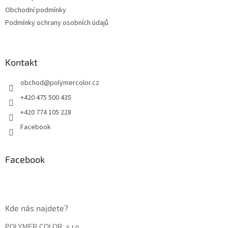
í
Obchodní podmínky
Podmínky ochrany osobních údajů
Kontakt
obchod
@
polymercolor.cz
+420 475 500 435
+420 774 105 228
Facebook
Facebook
Kde nás najdete?
POLYMER COLOR, s.r.o.