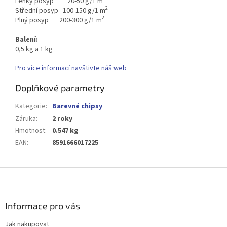
Lehký posyp 20-50 g/1 m
2
Střední posyp 100-150 g/1 m
2
Plný posyp 200-300 g/1 m
Balení:
0,5 kg a 1 kg
Pro více informací navštivte náš web
Doplňkové parametry
Kategorie
:
Barevné chipsy
Záruka
:
2 roky
Hmotnost
:
0.547 kg
EAN
:
8591666017225
Z
á
p
a
Informace pro vás
t
Jak nakupovat