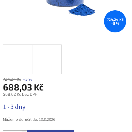
724,24 Kč
–5 %
724,24 Kč
–5 %
688,03 Kč
568,62 Kč bez DPH
Měrná
1 - 3 dny
cena:
Můžeme doručit do:
13.8.2026