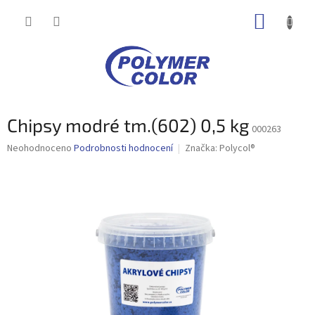
Přejít
NÁKUP
na
obsah
KOŠÍK
Chipsy modré tm.(602) 0,5 kg
000263
Průměrné
Neohodnoceno
Podrobnosti hodnocení
Značka:
Polycol®
hodnocení
produktu
je
0,0
z
5
hvězdiček.