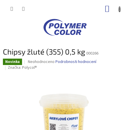
Přejít
NÁKUP
na
obsah
KOŠÍK
Chipsy žluté (355) 0,5 kg
000266
Průměrné
Neohodnoceno
Podrobnosti hodnocení
Novinka
hodnocení
Značka:
Polycol®
produktu
je
0,0
z
5
hvězdiček.