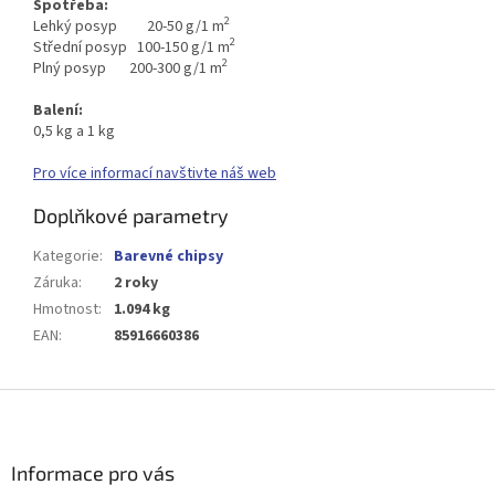
Spotřeba:
2
Lehký posyp 20-50 g/1 m
2
Střední posyp 100-150 g/1 m
2
Plný posyp 200-300 g/1 m
Balení:
0,5 kg a 1 kg
Pro více informací navštivte náš web
Doplňkové parametry
Kategorie
:
Barevné chipsy
Záruka
:
2 roky
Hmotnost
:
1.094 kg
EAN
:
85916660386
Z
á
p
a
Informace pro vás