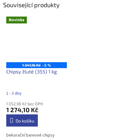
Související produkty
Novinka
1 341,16 Kč
–5 %
Chipsy žluté (355) 1 kg
1 - 3 dny
1 052,98 Kč bez DPH
1 274,10 Kč
Do košíku
Dekorační barevné chipsy