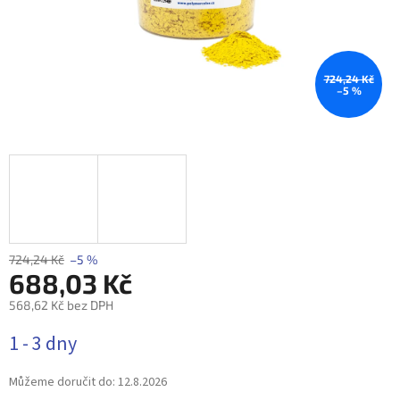
724,24 Kč
–5 %
724,24 Kč
–5 %
688,03 Kč
568,62 Kč bez DPH
Měrná
1 - 3 dny
cena:
Můžeme doručit do:
12.8.2026