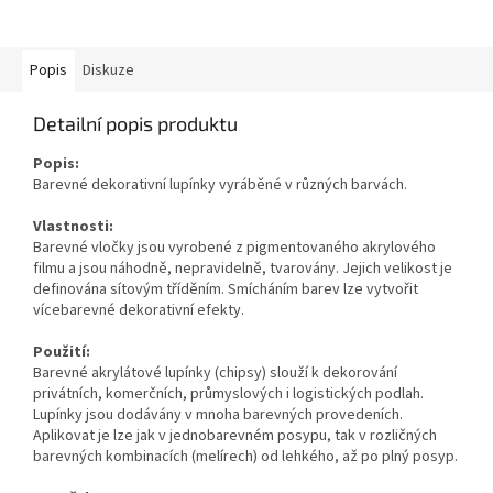
Popis
Diskuze
Detailní popis produktu
Popis:
Barevné dekorativní lupínky vyráběné v různých barvách.
Vlastnosti:
Barevné vločky jsou vyrobené z pigmentovaného akrylového
filmu a jsou náhodně, nepravidelně, tvarovány. Jejich velikost je
definována sítovým tříděním. Smícháním barev lze vytvořit
vícebarevné dekorativní efekty.
Použití:
Barevné akrylátové lupínky (chipsy) slouží k dekorování
privátních, komerčních, průmyslových i logistických podlah.
Lupínky jsou dodávány v mnoha barevných provedeních.
Aplikovat je lze jak v jednobarevném posypu, tak v rozličných
barevných kombinacích (melírech) od lehkého, až po plný posyp.