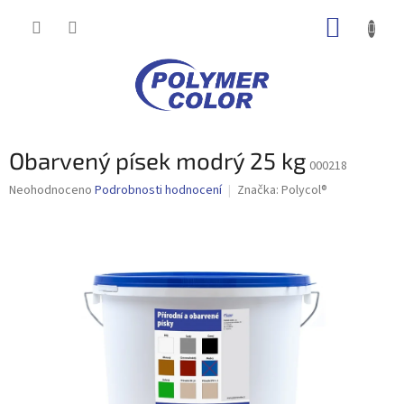
Přejít
NÁKUP
na
obsah
KOŠÍK
Obarvený písek modrý 25 kg
000218
Průměrné
Neohodnoceno
Podrobnosti hodnocení
Značka:
Polycol®
hodnocení
produktu
je
0,0
z
5
hvězdiček.