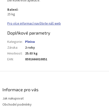
Dle konkrétní aplikace.
Balení:
25 kg
Pro více informací navštivte náš web
Doplňkové parametry
Kategorie
:
Plniva
Záruka
:
2 roky
Hmotnost
:
25.03 kg
EAN
:
8591666010851
Z
á
p
a
Informace pro vás
t
Jak nakupovat
í
Obchodní podmínky