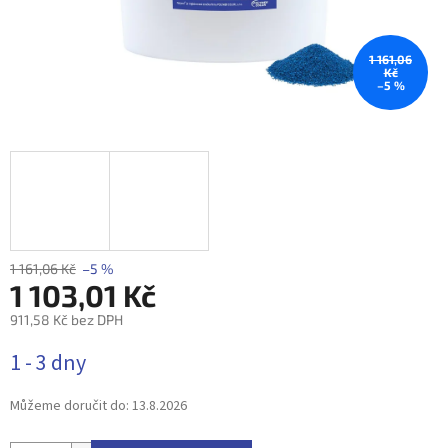
1 161,06
Kč
–5 %
1 161,06 Kč
–5 %
1 103,01 Kč
911,58 Kč bez DPH
Měrná
1 - 3 dny
cena:
Můžeme doručit do:
13.8.2026