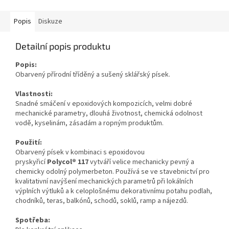
Popis
Diskuze
Detailní popis produktu
Popis:
Obarvený přírodní tříděný a sušený sklářský písek.
Vlastnosti:
Snadné smáčení v epoxidových kompozicích, velmi dobré
mechanické parametry, dlouhá životnost, chemická odolnost
vodě, kyselinám, zásadám a ropným produktům.
Použití:
Obarvený písek v kombinaci s epoxidovou
pryskyřicí
Polycol
®
117
vytváří velice mechanicky pevný a
chemicky odolný polymerbeton. Používá se ve stavebnictví pro
kvalitativní navýšení mechanických parametrů při lokálních
výplních výtluků a k celoplošnému dekorativnímu potahu podlah,
chodníků, teras, balkónů, schodů, soklů, ramp a nájezdů.
Spotřeba: