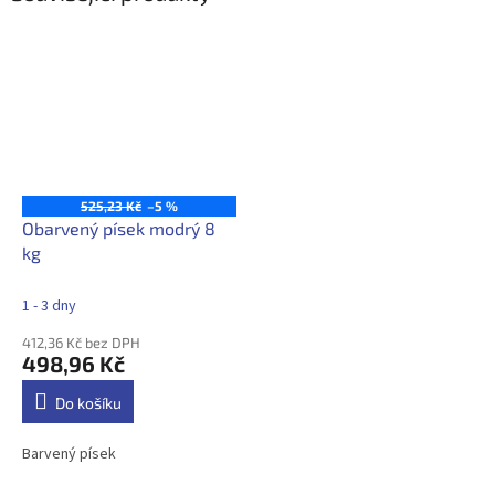
525,23 Kč
–5 %
Obarvený písek modrý 8
kg
1 - 3 dny
412,36 Kč bez DPH
498,96 Kč
Do košíku
Barvený písek