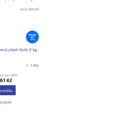
Kód:
000249
417,48
Kč
–5 %
ený písek šedý 8 kg
1 - 3 dny
 Kč bez DPH
61 Kč
o košíku
ý písek