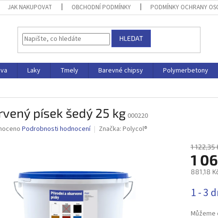
JAK NAKUPOVAT
OBCHODNÍ PODMÍNKY
PODMÍNKY OCHRANY OS
HLEDAT
iva
Laky
Tmely
Barevné chipsy
Polymerbetony
vený písek šedý 25 kg
000220
né
noceno
Podrobnosti hodnocení
Značka:
Polycol®
ní
u
1 122,35 
1 06
881,18 K
Měrná
1 - 3 
ek.
cena:
Můžeme d