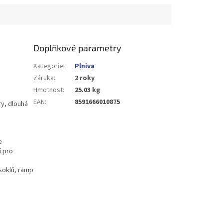
Doplňkové parametry
Kategorie
:
Plniva
Záruka
:
2 roky
Hmotnost
:
25.03 kg
EAN
:
8591666010875
y, dlouhá
e
í pro
soklů, ramp