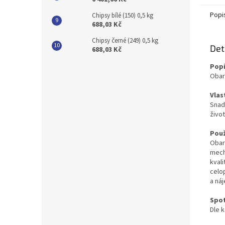
Popi
Chipsy bílé (150) 0,5 kg
688,03 Kč
Chipsy černé (249) 0,5 kg
Det
688,03 Kč
Popi
Obar
Vlas
Snad
živo
Použ
Obar
mech
kvali
celo
a ná
Spo
Dle k