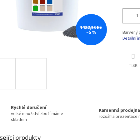
1 122,35 Kč
–5 %
Barvený 
Detailní 
TISK
Rychlé doručení
Kamenná prodejna
velké množství zboží máme
rozsáhlá prezentace 
skladem
sející produkty