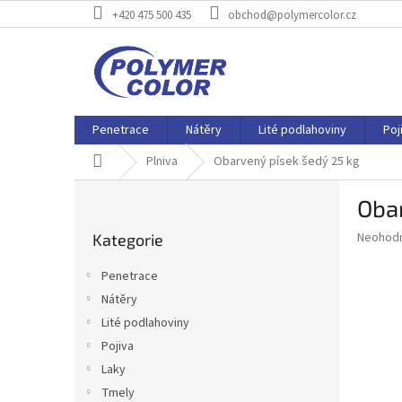
Přejít
+420 475 500 435
obchod@polymercolor.cz
na
obsah
Penetrace
Nátěry
Lité podlahoviny
Poj
Domů
Plniva
Obarvený písek šedý 25 kg
P
Obar
o
Přeskočit
s
Průměr
Neohod
Kategorie
kategorie
t
hodnoce
r
produkt
Penetrace
a
je
Nátěry
0,0
n
z
Lité podlahoviny
n
5
í
Pojiva
hvězdič
p
Laky
a
Tmely