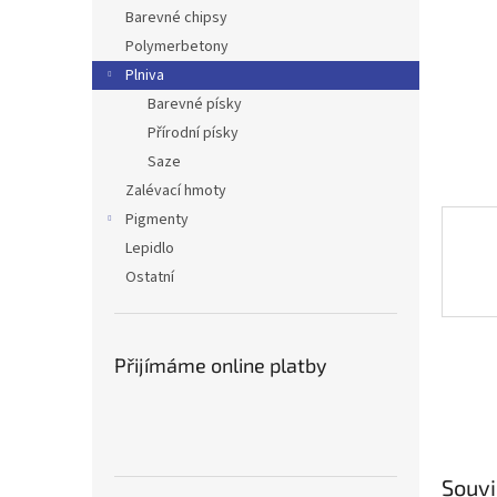
n
Barevné chipsy
e
Polymerbetony
l
Plniva
Barevné písky
Přírodní písky
Saze
Zalévací hmoty
Pigmenty
Lepidlo
Ostatní
Přijímáme online platby
Souvi