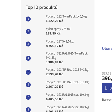
Top 10 produktů
Polycol 112 TwinPack 1+0,5kg
1 122,26 Kč
Xylen spray 275 ml
178,89 Kč
Polycol 117 5+2,5 kg
4 755,32 Kč
Obarv
Polycol 321 RAL7035 TwinPack
5+1,5kg
3 386,03 Kč
Polycol 301 TP RAL 1015 5+1 kg
327,78
2 199,43 Kč
396,
Polycol 301 TP RAL 7035 5+1 kg
2 267,22 Kč
D
Polycol 321 RAL1015 spr. 10+3kg
6 405,58 Kč
Barven
Polycol 321 RAL7035 spr. 10+3kg
6 401,66 Kč