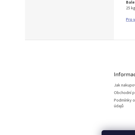
Bale
25 k
Pro 
Z
á
p
a
t
Informac
í
Jak nakupo
Obchodní 
Podmínky o
údajů