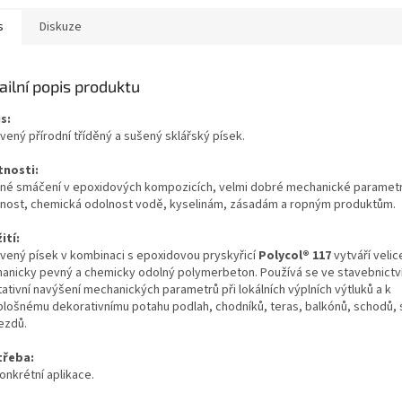
s
Diskuze
ailní popis produktu
s:
vený přírodní tříděný a sušený sklářský písek.
tnosti:
né smáčení v epoxidových kompozicích, velmi dobré mechanické parametr
tnost, chemická odolnost vodě, kyselinám, zásadám a ropným produktům.
ití:
vený písek v kombinaci s epoxidovou pryskyřicí
Polycol
®
117
vytváří velic
anicky pevný a chemicky odolný polymerbeton. Používá se ve stavebnictv
tativní navýšení mechanických parametrů při lokálních výplních výtluků a k
plošnému dekorativnímu potahu podlah, chodníků, teras, balkónů, schodů, 
jezdů.
třeba:
onkrétní aplikace.