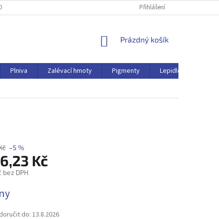
OBNÍCH ÚDAJŮ
Přihlášení
NÁKUPNÍ
Prázdný košík
KOŠÍK
Plniva
Zalévací hmoty
Pigmenty
Lepidlo
Ostat
Kč
–5 %
6,23 Kč
č bez DPH
dny
oručit do:
13.8.2026