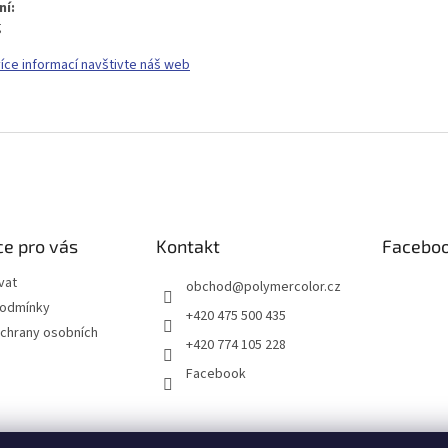
ní:
g
více informací navštivte náš web
e pro vás
Kontakt
Facebo
vat
obchod
@
polymercolor.cz
podmínky
+420 475 500 435
chrany osobních
+420 774 105 228
Facebook