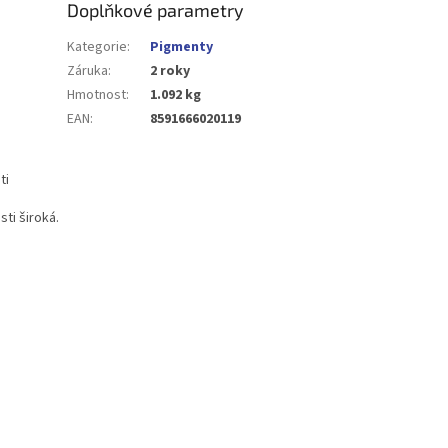
Doplňkové parametry
Kategorie
:
Pigmenty
Záruka
:
2 roky
Hmotnost
:
1.092 kg
EAN
:
8591666020119
ti
sti široká.