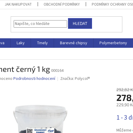
JAK NAKUPOVAT
OBCHODNÍ PODMÍNKY
PODMÍNKY OCHRANY OS
HLEDAT
iva
Laky
Tmely
Barevné chipsy
Polymerbetony
ent černý 1 kg
000164
né
noceno
Podrobnosti hodnocení
Značka:
Polycol®
ní
u
292,82 K
278
229,90 K
Měrná
1 - 3 
ek.
cena:
Můžeme d