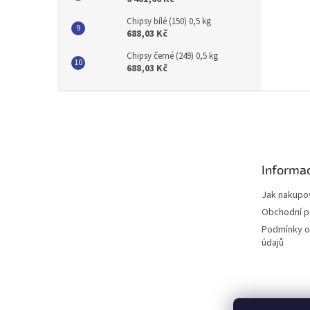
Chipsy bílé (150) 0,5 kg
688,03 Kč
Chipsy černé (249) 0,5 kg
688,03 Kč
Z
á
p
a
t
Informac
í
Jak nakupo
Obchodní 
Podmínky o
údajů