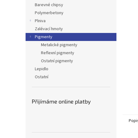
n
Barevné chipsy
e
Polymerbetony
l
Plniva
Zalévací hmoty
Pigmenty
Metalické pigmenty
Reflexní pigmenty
Ostatní pigmenty
Lepidlo
Ostatní
Přijímáme online platby
Popi