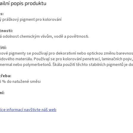
ailní popis produktu
s:
ý práškový pigment pro kolorování
tnosti:
á odolnost chemickým vlivům, vodě a povětrnosti.
ití:
kové pigmenty se používají pro dekorativní nebo optickou změnu barevnos
dového materiálu. Používají se pro kolorování penetrací, laminačních pojiv,
mermal nebo polymerbetonů. Škála použití těchto stabilních pigmentů je do
třeba:
 5 % do natužené směsi
ní:
více informací navštivte náš web