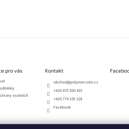
e pro vás
Kontakt
Facebo
vat
obchod
@
polymercolor.cz
podmínky
+420 475 500 435
chrany osobních
+420 774 105 228
Facebook