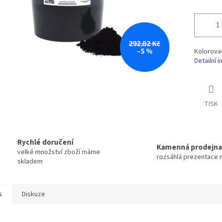
292,82 Kč
–5 %
Kolorova
Detailní 
TISK
Rychlé doručení
Kamenná prodejna
velké množství zboží máme
rozsáhlá prezentace 
skladem
s
Diskuze