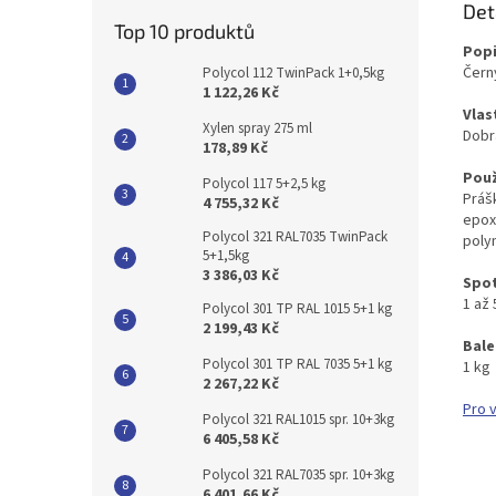
Det
Top 10 produktů
Popi
Čern
Polycol 112 TwinPack 1+0,5kg
1 122,26 Kč
Vlas
Xylen spray 275 ml
Dobr
178,89 Kč
Použ
Polycol 117 5+2,5 kg
Práš
4 755,32 Kč
epoxi
Polycol 321 RAL7035 TwinPack
poly
5+1,5kg
3 386,03 Kč
Spo
1 až
Polycol 301 TP RAL 1015 5+1 kg
2 199,43 Kč
Bale
Polycol 301 TP RAL 7035 5+1 kg
1 kg
2 267,22 Kč
Pro 
Polycol 321 RAL1015 spr. 10+3kg
6 405,58 Kč
Polycol 321 RAL7035 spr. 10+3kg
6 401,66 Kč