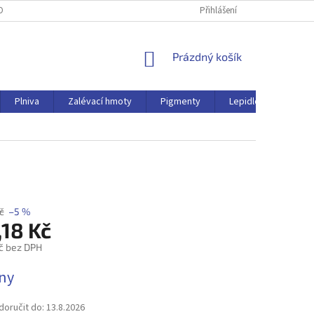
OBNÍCH ÚDAJŮ
Přihlášení
NÁKUPNÍ
Prázdný košík
KOŠÍK
Plniva
Zalévací hmoty
Pigmenty
Lepidlo
Ostat
č
–5 %
,18 Kč
č bez DPH
dny
oručit do:
13.8.2026