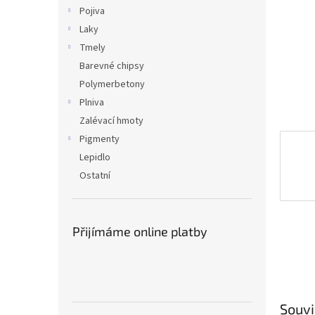
n
Pojiva
e
Laky
l
Tmely
Barevné chipsy
Polymerbetony
Plniva
Zalévací hmoty
Pigmenty
Lepidlo
Ostatní
Přijímáme online platby
Souvi