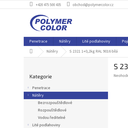
Přejít
+420 475 500 435
obchod@polymercolor.cz
na
obsah
Penetrace
Nátěry
Lité podlahoviny
Poj
Domů
Nátěry
S 2321 1+0,2kg RAL 9016 bílá
P
S 23
o
Přeskočit
s
Průměr
Neohod
Kategorie
kategorie
t
hodnoce
r
produkt
Penetrace
a
je
Nátěry
0,0
n
z
Bezrozpouštědlové
n
5
í
Rozpouštědlové
hvězdič
p
Vodou ředitelné
a
Lité podlahoviny