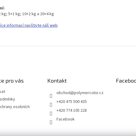
ní:
 kg; 5+1 kg; 10+2 kg a 20+4 kg
více informací navštivte náš web
e pro vás
Kontakt
Facebo
vat
obchod
@
polymercolor.cz
podmínky
+420 475 500 435
chrany osobních
+420 774 105 228
Facebook