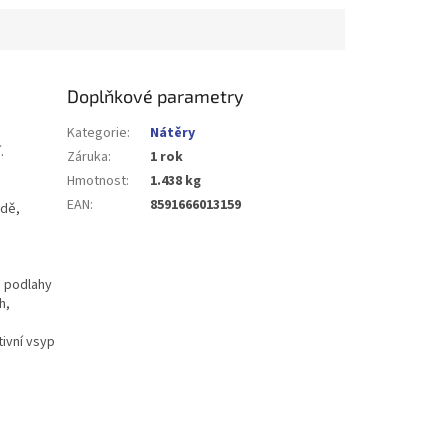
Doplňkové parametry
Kategorie
:
Nátěry
.
Záruka
:
1 rok
Hmotnost
:
1.438 kg
EAN
:
8591666013159
odě,
u podlahy
h,
ivní vsyp