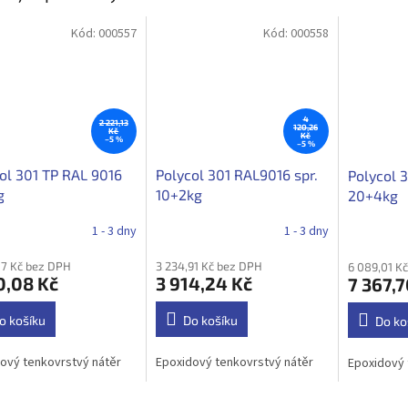
Kód:
000557
Kód:
000558
4
2 221,13
120,26
Kč
Kč
–5 %
–5 %
ol 301 TP RAL 9016
Polycol 301 RAL9016 spr.
Polycol 
g
10+2kg
20+4kg
1 - 3 dny
1 - 3 dny
87 Kč bez DPH
3 234,91 Kč bez DPH
6 089,01 K
0,08 Kč
3 914,24 Kč
7 367,7
o košíku
Do košíku
Do ko
ový tenkovrstvý nátěr
Epoxidový tenkovrstvý nátěr
Epoxidový 