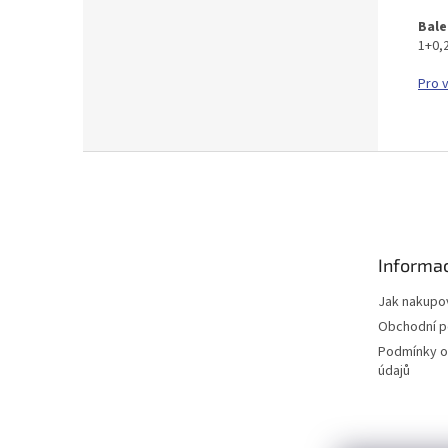
Bale
1+0,2
Pro 
Z
á
p
a
t
Informac
í
Jak nakupo
Obchodní 
Podmínky o
údajů