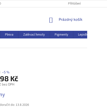
OBNÍCH ÚDAJŮ
Přihlášení
NÁKUPNÍ
Prázdný košík
KOŠÍK
Plniva
Zalévací hmoty
Pigmenty
Lepidlo
Ostat
č
–5 %
,98 Kč
č bez DPH
dny
oručit do:
13.8.2026