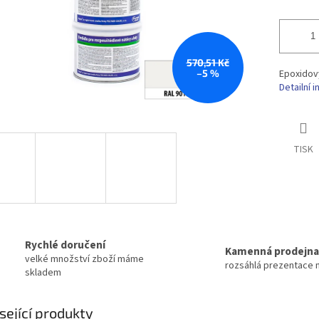
570,51 Kč
–5 %
Epoxidov
Detailní 
TISK
Rychlé doručení
Kamenná prodejna
velké množství zboží máme
rozsáhlá prezentace 
skladem
sející produkty