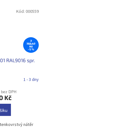
Kód:
000559
7
755,47
Kč
–5 %
301 RAL9016 spr.
1 - 3 dny
č bez DPH
0 Kč
šíku
tenkovrstvý nátěr