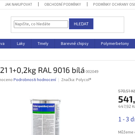
JAK NAKUPOVAT
OBCHODNÍ PODMÍNKY
PODMÍNKY OCHRANY OS
HLEDAT
iva
Laky
Tmely
Barevné chipsy
Polymerbetony
21 1+0,2kg RAL 9016 bílá
002049
né
noceno
Podrobnosti hodnocení
Značka:
Polycol®
ní
u
570,51 K
541
447,92 K
Měrná
1 - 3 
ek.
cena:
Můžeme d