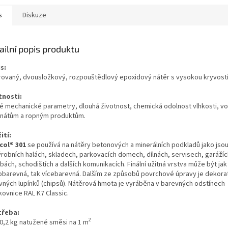
s
Diskuze
ailní popis produktu
s:
rovaný, dvousložkový, rozpouštědlový epoxidový nátěr s vysokou kryvostí
tnosti:
é mechanické parametry, dlouhá životnost, chemická odolnost vlhkosti, v
nátům a ropným produktům.
ití:
col
®
301
se používá na nátěry betonových a minerálních podkladů jako jso
ýrobních halách, skladech, parkovacích domech, dílnách, servisech, garážíc
ách, schodištích a dalších komunikacích. Finální užitná vrstva může být jak
obarevná, tak vícebarevná. Dalším ze způsobů povrchové úpravy je dekorat
vných lupínků (chipsů). Nátěrová hmota je vyráběna v barevných odstínech
kovnice RAL K7 Classic.
třeba:
2
-0,2 kg natužené směsi na 1 m