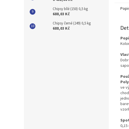
Popi
Chipsy bílé (150) 0,5 kg
688,03 Kč
Chipsy černé (249) 0,5 kg
Det
688,03 Kč
Popi
Kolo
Vlas
Dobr
sapo
Použ
Poly
ve v
chodb
jedn
bare
vzor
Spo
0,15