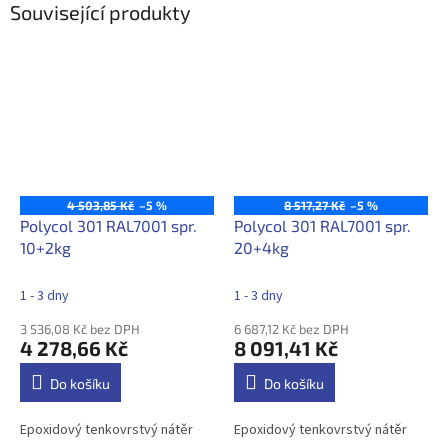
Související produkty
4 503,85 Kč
–5 %
8 517,27 Kč
–5 %
Polycol 301 RAL7001 spr.
Polycol 301 RAL7001 spr.
10+2kg
20+4kg
1 - 3 dny
1 - 3 dny
3 536,08 Kč bez DPH
6 687,12 Kč bez DPH
4 278,66 Kč
8 091,41 Kč
Do košíku
Do košíku
Epoxidový tenkovrstvý nátěr
Epoxidový tenkovrstvý nátěr