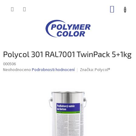
Přejít
NÁKUP
na
obsah
KOŠÍK
Polycol 301 RAL7001 TwinPack 5+1kg
000506
Průměrné
Neohodnoceno
Podrobnosti hodnocení
Značka:
Polycol®
hodnocení
produktu
je
0,0
z
5
hvězdiček.