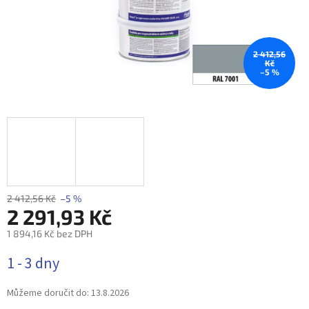
2 412,56
Kč
–5 %
2 412,56 Kč
–5 %
2 291,93 Kč
1 894,16 Kč bez DPH
Měrná
1 - 3 dny
cena:
Můžeme doručit do:
13.8.2026