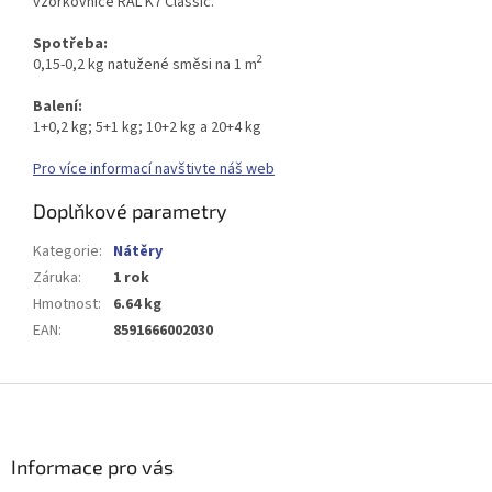
vzorkovnice RAL K7 Classic.
Spotřeba:
2
0,15-0,2 kg natužené směsi na 1 m
Balení:
1+0,2 kg; 5+1 kg; 10+2 kg a 20+4 kg
Pro více informací navštivte náš web
Doplňkové parametry
Kategorie
:
Nátěry
Záruka
:
1 rok
Hmotnost
:
6.64 kg
EAN
:
8591666002030
Z
á
p
a
Informace pro vás
t