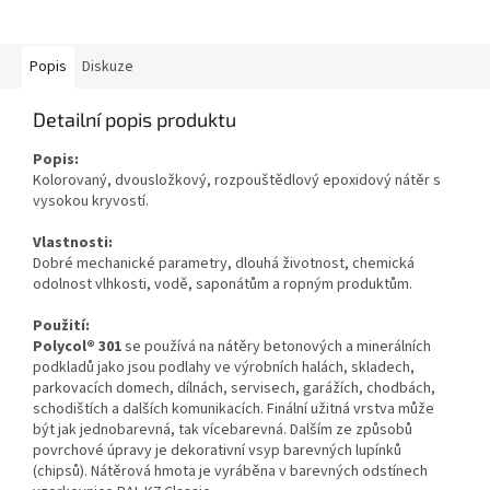
Popis
Diskuze
Detailní popis produktu
Popis:
Kolorovaný, dvousložkový, rozpouštědlový epoxidový nátěr s
vysokou kryvostí.
Vlastnosti:
Dobré mechanické parametry, dlouhá životnost, chemická
odolnost vlhkosti, vodě, saponátům a ropným produktům.
Použití:
Polycol
®
301
se používá na nátěry betonových a minerálních
podkladů jako jsou podlahy ve výrobních halách, skladech,
parkovacích domech, dílnách, servisech, garážích, chodbách,
schodištích a dalších komunikacích. Finální užitná vrstva může
být jak jednobarevná, tak vícebarevná. Dalším ze způsobů
povrchové úpravy je dekorativní vsyp barevných lupínků
(chipsů). Nátěrová hmota je vyráběna v barevných odstínech