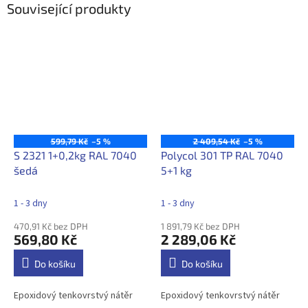
Související produkty
599,79 Kč
–5 %
2 409,54 Kč
–5 %
S 2321 1+0,2kg RAL 7040
Polycol 301 TP RAL 7040
šedá
5+1 kg
1 - 3 dny
1 - 3 dny
470,91 Kč bez DPH
1 891,79 Kč bez DPH
569,80 Kč
2 289,06 Kč
Do košíku
Do košíku
Epoxidový tenkovrstvý nátěr
Epoxidový tenkovrstvý nátěr