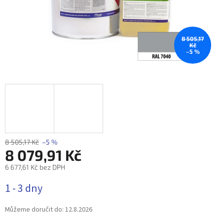
8 505,17
Kč
–5 %
8 505,17 Kč
–5 %
8 079,91 Kč
6 677,61 Kč bez DPH
Měrná
1 - 3 dny
cena:
Můžeme doručit do:
12.8.2026