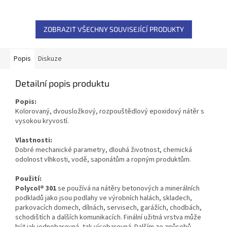
ZOBRAZIT VŠECHNY SOUVISEJÍCÍ PRODUKTY
Popis
Diskuze
Detailní popis produktu
Popis:
Kolorovaný, dvousložkový, rozpouštědlový epoxidový nátěr s
vysokou kryvostí.
Vlastnosti:
Dobré mechanické parametry, dlouhá životnost, chemická
odolnost vlhkosti, vodě, saponátům a ropným produktům.
Použití:
Polycol
®
301
se používá na nátěry betonových a minerálních
podkladů jako jsou podlahy ve výrobních halách, skladech,
parkovacích domech, dílnách, servisech, garážích, chodbách,
schodištích a dalších komunikacích. Finální užitná vrstva může
být jak jednobarevná, tak vícebarevná. Dalším ze způsobů