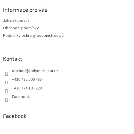
p
a
Informace pro vás
t
Jak nakupovat
í
Obchodní podmínky
Podmínky ochrany osobních údajů
Kontakt
obchod
@
polymercolor.cz
+420 475 500 435
+420 774 105 228
Facebook
Facebook