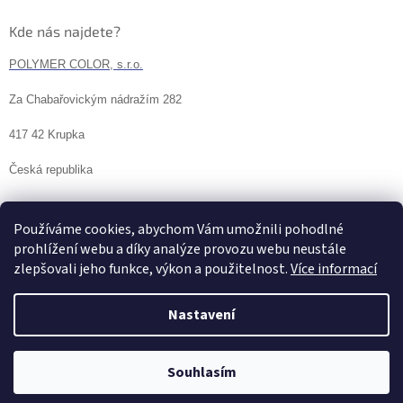
Kde nás najdete?
POLYMER COLOR, s.r.o.
Za Chabařovickým nádražím 282
417 42 Krupka
Česká republika
Používáme cookies, abychom Vám umožnili pohodlné
prohlížení webu a díky analýze provozu webu neustále
zlepšovali jeho funkce, výkon a použitelnost.
Více informací
Nastavení
Vytvořil Shoptet
Souhlasím
Copyright 2026
POLYMER COLOR, s.r.o.
. Všechna práva vyhrazena.