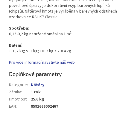
povrchové úpravy je dekorativní vsyp barevných lupínků
(chipsů). Nátěrová hmota je vyráběna v barevných odstínech
vzorkovnice RAL K7 Classic.
Spotřeba:
2
0,15-0,2 kg natužené směsi na 1 m
Balení:
1+0,2 kg; 5+1 kg; 10+2 kg a 20+4 kg
Pro více informací navštivte náš web
Doplňkové parametry
Kategorie
:
Nátěry
Záruka
:
1 rok
Hmotnost
:
25.6 kg
EAN
:
8591666002467
Z
á