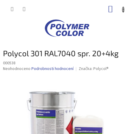
Přejít
NÁKUP
na
obsah
KOŠÍK
Polycol 301 RAL7040 spr. 20+4kg
000538
Průměrné
Neohodnoceno
Podrobnosti hodnocení
Značka:
Polycol®
hodnocení
produktu
je
0,0
z
5
hvězdiček.