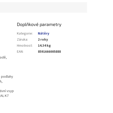
Doplňkové parametry
Kategorie
:
Nátěry
Záruka
:
2 roky
Hmotnost
:
14.34 kg
EAN
:
8591666005888
vodě,
u podlahy
h,
ivní vsyp
RAL K7