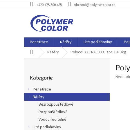
Přejít
+420 475 500 435
obchod@polymercolor.cz
na
obsah
Penetrace
Nátěry
Lité podlahoviny
Poj
Domů
Nátěry
Polycol 321 RAL9005 spr. 10+3kg
P
Poly
o
Přeskočit
s
Průměr
Neohod
Kategorie
kategorie
t
hodnoce
r
produkt
Penetrace
a
je
Nátěry
0,0
n
z
Bezrozpouštědlové
n
5
í
Rozpouštědlové
hvězdič
p
Vodou ředitelné
a
Lité podlahoviny