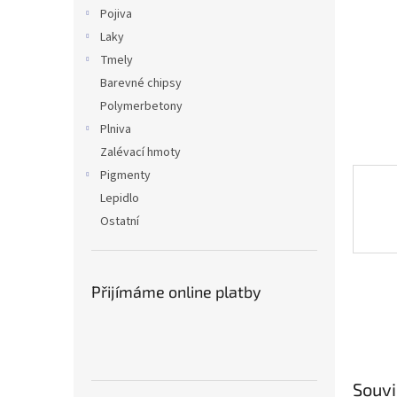
n
Pojiva
e
Laky
l
Tmely
Barevné chipsy
Polymerbetony
Plniva
Zalévací hmoty
Pigmenty
Lepidlo
Ostatní
Přijímáme online platby
Souvi