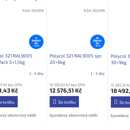
Kód:
001004
Kód:
001006
3
13
548,87
238,43
Kč
Kč
–5 %
–5 %
ol 321 RAL9005
Polycol 321 RAL9005 spr.
Polycol 
ack 5+1,5kg
20+6kg
30+9kg
1 - 3 dny
1 - 3 dny
31 Kč bez DPH
10 393,81 Kč bez DPH
15 283,31 
1,43 Kč
12 576,51 Kč
18 492
o košíku
Do košíku
Do ko
ový silnovrstvý nátěr
Epoxidový silnovrstvý nátěr
Epoxidový 