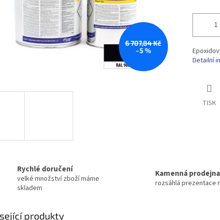
6 707,84 Kč
–5 %
Epoxidový
Detailní 
TISK
Rychlé doručení
Kamenná prodejna
velké množství zboží máme
rozsáhlá prezentace 
skladem
sející produkty