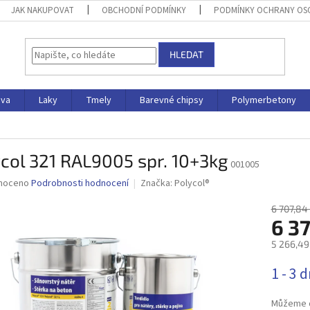
JAK NAKUPOVAT
OBCHODNÍ PODMÍNKY
PODMÍNKY OCHRANY OS
HLEDAT
iva
Laky
Tmely
Barevné chipsy
Polymerbetony
col 321 RAL9005 spr. 10+3kg
001005
né
noceno
Podrobnosti hodnocení
Značka:
Polycol®
ní
u
6 707,84
6 3
5 266,49
Měrná
1 - 3 
ek.
cena:
Můžeme d