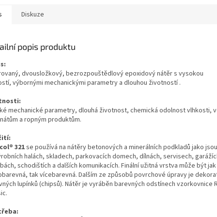
s
Diskuze
ailní popis produktu
s:
rovaný, dvousložkový, bezrozpouštědlový epoxidový nátěr s vysokou
ostí,
výbornými mechanickými parametry a dlouhou životností
.
tnosti:
ké mechanické parametry, dlouhá životnost, chemická odolnost vlhkosti, 
nátům a ropným produktům.
ití:
col
®
321
se používá na nátěry betonových a minerálních podkladů jako jso
ýrobních halách, skladech, parkovacích domech, dílnách, servisech, garážíc
ách, schodištích a dalších komunikacích. Finální užitná vrstva může být jak
obarevná, tak vícebarevná. Dalším ze způsobů povrchové úpravy je dekorat
vných lupínků (chipsů). Nátěr je vyráběn barevných odstínech vzorkovnice 
ic.
třeba: