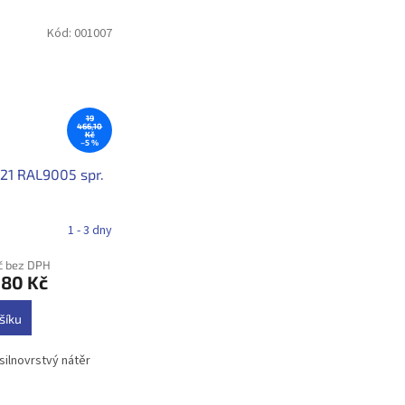
Kód:
001007
19
466,10
Kč
–5 %
321 RAL9005 spr.
1 - 3 dny
Kč bez DPH
,80 Kč
šíku
silnovrstvý nátěr