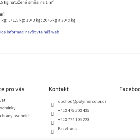
2
0,5 kg natužené směsi na 1 m
ní:
 kg; 5+1,5 kg; 10+3 kg; 20+6 kg a 30+9 kg
více informací navštivte náš web
e pro vás
Kontakt
Facebo
vat
obchod
@
polymercolor.cz
podmínky
+420 475 500 435
chrany osobních
+420 774 105 228
Facebook