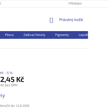
OBNÍCH ÚDAJŮ
Přihlášení
NÁKUPNÍ
Prázdný košík
KOŠÍK
Plniva
Zalévací hmoty
Pigmenty
Lepidlo
Ostat
 Kč
–5 %
72,45 Kč
 Kč bez DPH
dny
oručit do:
13.8.2026