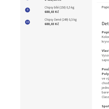
Popi
Chipsy bílé (150) 0,5 kg
688,03 Kč
Chipsy černé (249) 0,5 kg
Det
688,03 Kč
Popi
Kolo
kryv
Vlas
Vyso
sapo
Použ
Poly
ve v
chodb
jedn
bare
Class
Spo