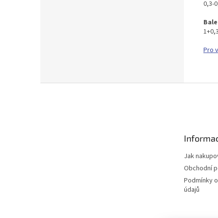
0,3-
Bale
1+0,3
Pro 
Z
á
p
a
t
Informac
í
Jak nakupo
Obchodní 
Podmínky o
údajů