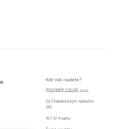
Kde nás najdete?
ok
POLYMER COLOR, s.r.o.
Za Chabařovickým nádražím
282
417 42 Krupka