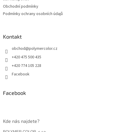
í
Obchodní podmínky
Podmínky ochrany osobních údajů
Kontakt
obchod
@
polymercolor.cz
+420 475 500 435
+420 774 105 228
Facebook
Facebook
Kde nás najdete?
POLYMER COLOR, s.r.o.