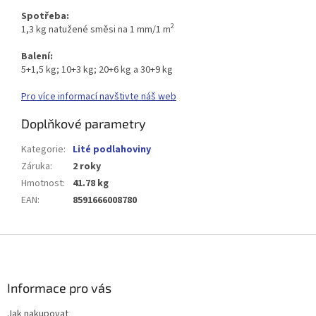
Spotřeba:
2
1,3 kg natužené směsi na 1 mm/1 m
Balení:
5+1,5 kg; 10+3 kg; 20+6 kg a 30+9 kg
Pro více informací navštivte náš web
Doplňkové parametry
Kategorie
:
Lité podlahoviny
Záruka
:
2 roky
Hmotnost
:
41.78 kg
EAN
:
8591666008780
Z
á
p
a
Informace pro vás
t
Jak nakupovat