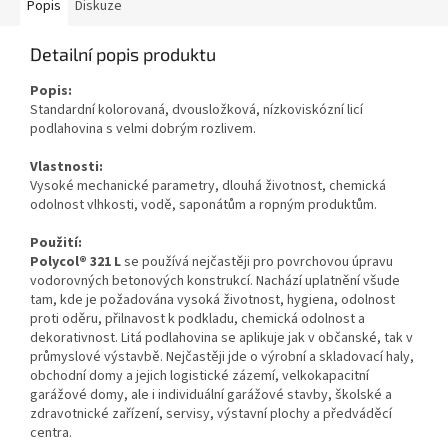
Popis
Diskuze
Detailní popis produktu
Popis:
Standardní kolorovaná, dvousložková, nízkoviskózní licí
podlahovina s velmi dobrým rozlivem.
Vlastnosti:
Vysoké mechanické parametry, dlouhá životnost, chemická
odolnost vlhkosti, vodě, saponátům a ropným produktům.
Použití:
Polycol
®
321 L
se používá nejčastěji pro povrchovou úpravu
vodorovných betonových konstrukcí. Nachází uplatnění všude
tam, kde je požadována vysoká životnost, hygiena, odolnost
proti oděru, přilnavost k podkladu, chemická odolnost a
dekorativnost. Litá podlahovina se aplikuje jak v občanské, tak v
průmyslové výstavbě. Nejčastěji jde o výrobní a skladovací haly,
obchodní domy a jejich logistické zázemí, velkokapacitní
garážové domy, ale i individuální garážové stavby, školské a
zdravotnické zařízení, servisy, výstavní plochy a předváděcí
centra.