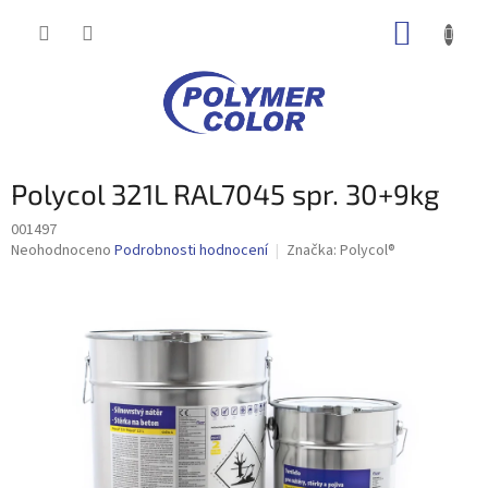
Přejít
NÁKUP
na
obsah
KOŠÍK
Polycol 321L RAL7045 spr. 30+9kg
001497
Průměrné
Neohodnoceno
Podrobnosti hodnocení
Značka:
Polycol®
hodnocení
produktu
je
0,0
z
5
hvězdiček.