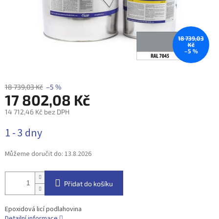
18 739,03
Kč
–5 %
18 739,03 Kč
–5 %
17 802,08 Kč
14 712,46 Kč bez DPH
Měrná
1 - 3 dny
cena:
Můžeme doručit do:
13.8.2026
Přidat do košíku
Epoxidová licí podlahovina
Detailní informace