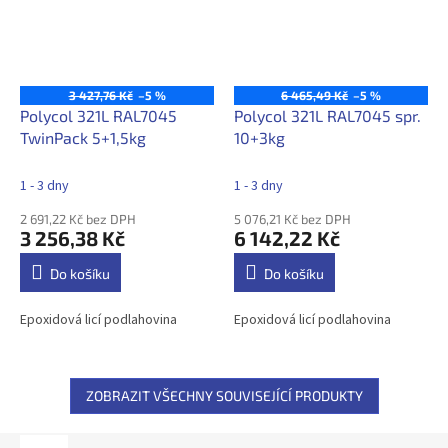
3 427,76 Kč
–5 %
6 465,49 Kč
–5 %
Polycol 321L RAL7045
Polycol 321L RAL7045 spr.
TwinPack 5+1,5kg
10+3kg
1 - 3 dny
1 - 3 dny
2 691,22 Kč bez DPH
5 076,21 Kč bez DPH
3 256,38 Kč
6 142,22 Kč
Do košíku
Do košíku
Epoxidová licí podlahovina
Epoxidová licí podlahovina
ZOBRAZIT VŠECHNY SOUVISEJÍCÍ PRODUKTY