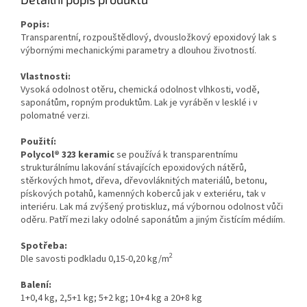
Popis:
Transparentní, rozpouštědlový, dvousložkový epoxidový lak s
výbornými mechanickými parametry a dlouhou životností.
Vlastnosti:
Vysoká odolnost otěru, chemická odolnost vlhkosti, vodě,
saponátům, ropným produktům. Lak je vyráběn v lesklé i v
polomatné verzi.
Použití:
Polycol® 323 keramic
se používá k transparentnímu
strukturálnímu lakování stávajících epoxidových nátěrů,
stěrkových hmot, dřeva, dřevovláknitých materiálů, betonu,
pískových potahů, kamenných koberců jak v exteriéru, tak v
interiéru. Lak má zvýšený protiskluz, má výbornou odolnost vůči
oděru. Patří mezi laky odolné saponátům a jiným čistícím médiím.
Spotřeba:
2
Dle savosti podkladu 0,15-0,20 kg/m
Balení:
1+0,4 kg, 2,5+1 kg; 5+2 kg; 10+4 kg a 20+8 kg