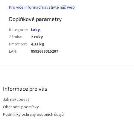
Pro více informací navštivte náš web
Doplňkové parametry
Kategorie
:
Laky
Záruka
:
2 roky
Hmotnost
:
4.33 kg
EAN
:
8591666015207
Z
á
p
a
Informace pro vás
t
Jak nakupovat
í
Obchodní podmínky
Podmínky ochrany osobních údajů