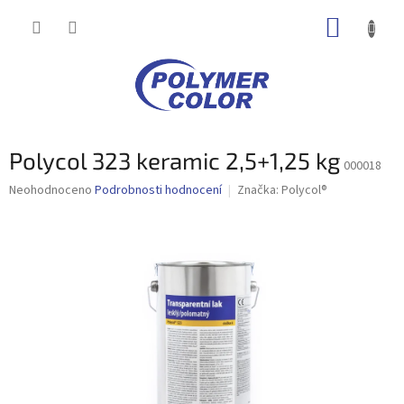
Přejít
NÁKUP
na
obsah
KOŠÍK
Polycol 323 keramic 2,5+1,25 kg
000018
Průměrné
Neohodnoceno
Podrobnosti hodnocení
Značka:
Polycol®
hodnocení
produktu
je
0,0
z
5
hvězdiček.