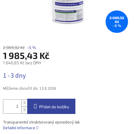
2 089,92
Kč
–5 %
2 089,92 Kč
–5 %
1 985,43 Kč
1 640,85 Kč bez DPH
Měrná
1 - 3 dny
cena:
Můžeme doručit do:
13.8.2026
Přidat do košíku
Transparentní strukturovaný epoxidový lak
Detailní informace