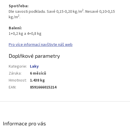
Spotřeba:
2
Dle savosti podkladu. Savé 0,15-0,20 kg/m
. Nesavé 0,10-0,15
2
kg/m
​.
Balení:
1+0,2 kg a 4+0,8 kg
Pro více informací navštivte náš web
Doplňkové parametry
Kategorie
:
Laky
Záruka
:
6 měsíců
Hmotnost
:
1.438 kg
EAN
:
8591666015214
Z
á
p
a
Informace pro vás
t