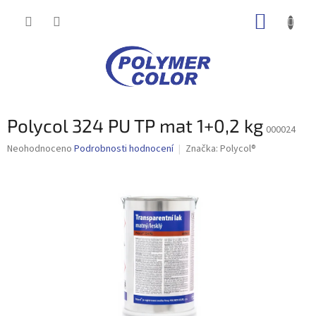
Přejít
NÁKUP
na
obsah
KOŠÍK
Polycol 324 PU TP mat 1+0,2 kg
000024
Průměrné
Neohodnoceno
Podrobnosti hodnocení
Značka:
Polycol®
hodnocení
produktu
je
0,0
z
5
hvězdiček.