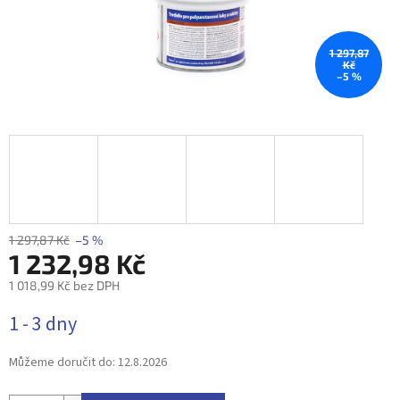
1 297,87
Kč
–5 %
1 297,87 Kč
–5 %
1 232,98 Kč
1 018,99 Kč bez DPH
Měrná
1 - 3 dny
cena:
Můžeme doručit do:
12.8.2026