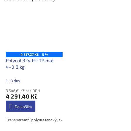
4 517,27 Kč
–5 %
Polycol 324 PU TP mat
4+0,8 kg
1 - 3 dny
3 546,61 Kč bez DPH
4 291,40 Kč
Do košíku
Transparentní polyuretanový lak