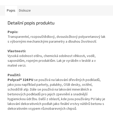
Popis
Diskuze
Detailní popis produktu
Popis:
Transparentní, rozpouštědlový, dvousložkový polyuretanový lak
s výbornými mechanickými parametry a dlouhou životností.
Vlastnosti:
Vysoká odolnost otěru, chemická odolnost vlhkosti, vodě,
saponátům, ropným produktům. Lak je vyráběn v lesklé a v
matné verzi.
Použití:
Polycol® 324 PU
se používá na lakování dřevěných podkladů,
jako jsou například parkety, palubky, OSB desky, ostění,
schodiště atp. Dále se používá na lakování minerálních a
betonových podkladů pro jejich zpevnění a snadnější
hygienickou údržbu. Další z oblastí, kde jsou používány PU laky je
lakování dekorativních podlah jako finální vrstvy nátěrů betonu s
dekorativním vsypem různobarevných chipsů.