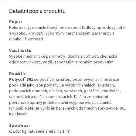
Detailní popis produktu
Popis:
Kolorovaný, dvousložkový, bezrozpouštědlový epoxidový nátěr
s vysokou kryvostí,
výbornými mechanickými parametry a
dlouhou životností
.
Vlastnosti:
Vysoké mechanické parametry, dlouhá životnost, chemická
odolnost vlhkosti, vodě, saponátům a ropným produktům.
Použití:
®
Polycol
361
se používá na nátěry betonových a minerálních
podkladů jako jsou podlahy ve výrobních halách, skladech,
parkovacích domech, dílnách, servisech, garážích, chodbách,
schodištích a dalších komunikacích. Dalším ze způsobů
povrchové úpravy je dekorativní vsyp barevných lupínků
(chipsů). Nátěr je vyráběn barevných odstínech vzorkovnice RAL
K7 Classic.
Spotřeba:
2
0,2-0,4 kg natužené směsi na 1 m