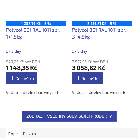
1 208,79 Kč
–5 %
3 219,81 Kč
–5 %
Polycol 361 RAL 1011 spr.
Polycol 361 RAL 1011 spr.
1+1,5kg
3+4,5kg
1 - 3 dny
1 - 3 dny
949,05 Kč bez DPH
2 527,95 Kč bez DPH
1 148,35 Kč
3 058,82 Kč
Do košíku
Do košíku
Vodou ředitelný barevný nátěr
Vodou ředitelný barevný nátěr
ZOBRAZIT VŠECHNY SOUVISEJÍCÍ PRODUKTY
Popis
Diskuze