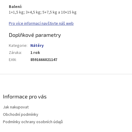
Balení:
1+1,5 kg; 3+4,5 kg; 5+7,5 kg a 10+15 kg
Pro více informací navštivte náš web
Doplňkové parametry
Kategorie
:
Nátěry
Záruka
:
1 rok
EAN
:
8591666021147
Z
á
p
a
Informace pro vás
t
Jak nakupovat
í
Obchodní podmínky
Podmínky ochrany osobních údajů