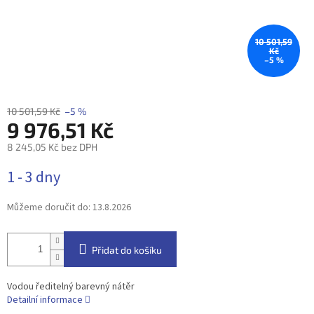
10 501,59
Kč
–5 %
10 501,59 Kč
–5 %
9 976,51 Kč
8 245,05 Kč bez DPH
Měrná
1 - 3 dny
cena:
Můžeme doručit do:
13.8.2026
Přidat do košíku
Vodou ředitelný barevný nátěr
Detailní informace