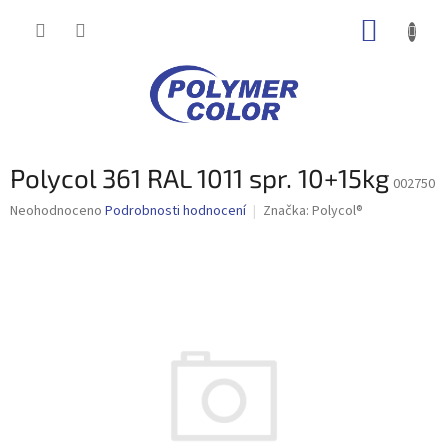
Přejít
NÁKUP
na
obsah
KOŠÍK
Polycol 361 RAL 1011 spr. 10+15kg
002750
Průměrné
Neohodnoceno
Podrobnosti hodnocení
Značka:
Polycol®
hodnocení
produktu
je
0,0
z
5
hvězdiček.