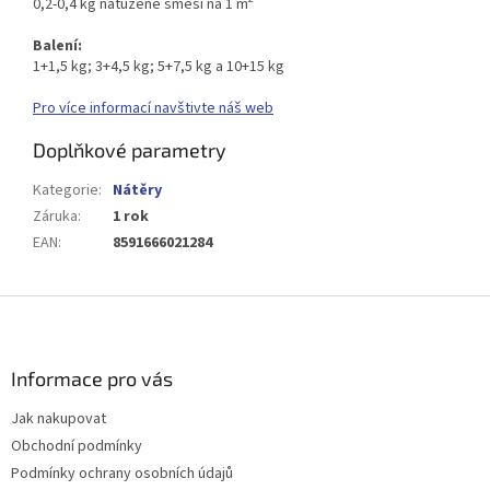
0,2-0,4 kg natužené směsi na 1 m
Balení:
1+1,5 kg; 3+4,5 kg; 5+7,5 kg a 10+15 kg
Pro více informací navštivte náš web
Doplňkové parametry
Kategorie
:
Nátěry
Záruka
:
1 rok
EAN
:
8591666021284
Z
á
p
a
Informace pro vás
t
Jak nakupovat
í
Obchodní podmínky
Podmínky ochrany osobních údajů