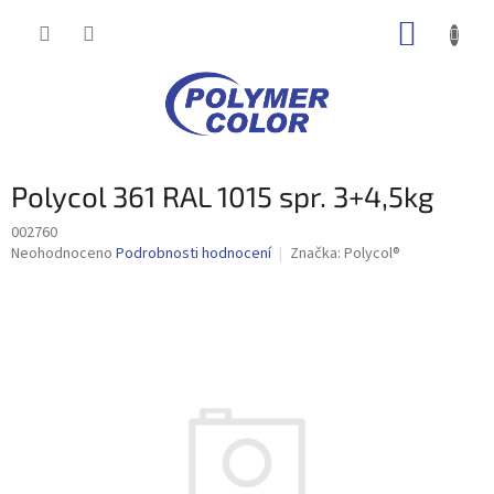
Přejít
NÁKUP
na
obsah
KOŠÍK
Polycol 361 RAL 1015 spr. 3+4,5kg
002760
Průměrné
Neohodnoceno
Podrobnosti hodnocení
Značka:
Polycol®
hodnocení
produktu
je
0,0
z
5
hvězdiček.