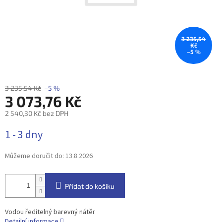
3 235,54
Kč
–5 %
3 235,54 Kč
–5 %
3 073,76 Kč
2 540,30 Kč bez DPH
Měrná
1 - 3 dny
cena:
Můžeme doručit do:
13.8.2026
Přidat do košíku
Vodou ředitelný barevný nátěr
Detailní informace