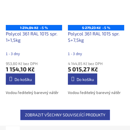
1 214,84 Kč
–5 %
5 279,23 Kč
–5 %
Polycol 361 RAL 1015 spr.
Polycol 361 RAL 1015 spr.
1+1,5kg
5+7,5kg
1 - 3 dny
1 - 3 dny
953,80 Kč bez DPH
4 144,85 Kč bez DPH
1 154,10 Kč
5 015,27 Kč
Do košíku
Do košíku
Vodou ředitelný barevný nátěr
Vodou ředitelný barevný nátěr
ZOBRAZIT VŠECHNY SOUVISEJÍCÍ PRODUKTY