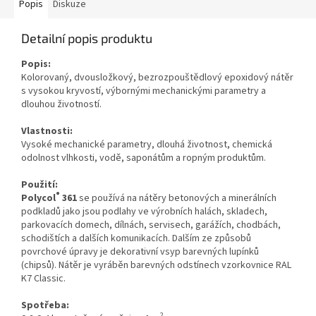
Popis
Diskuze
Detailní popis produktu
Popis:
Kolorovaný, dvousložkový, bezrozpouštědlový epoxidový nátěr
s vysokou kryvostí,
výbornými mechanickými parametry a
dlouhou životností
.
Vlastnosti:
Vysoké mechanické parametry, dlouhá životnost, chemická
odolnost vlhkosti, vodě, saponátům a ropným produktům.
Použití:
®
Polycol
361
se používá na nátěry betonových a minerálních
podkladů jako jsou podlahy ve výrobních halách, skladech,
parkovacích domech, dílnách, servisech, garážích, chodbách,
schodištích a dalších komunikacích. Dalším ze způsobů
povrchové úpravy je dekorativní vsyp barevných lupínků
(chipsů). Nátěr je vyráběn barevných odstínech vzorkovnice RAL
K7 Classic.
Spotřeba:
2