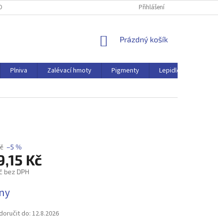
OBNÍCH ÚDAJŮ
Přihlášení
NÁKUPNÍ
Prázdný košík
KOŠÍK
Plniva
Zalévací hmoty
Pigmenty
Lepidlo
Ostat
Kč
–5 %
9,15 Kč
č bez DPH
dny
oručit do:
12.8.2026