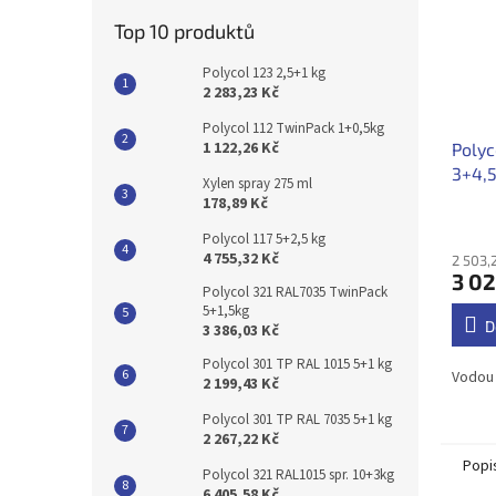
Top 10 produktů
Polycol 123 2,5+1 kg
2 283,23 Kč
Polycol 112 TwinPack 1+0,5kg
1 122,26 Kč
Polyc
3+4,
Xylen spray 275 ml
178,89 Kč
Polycol 117 5+2,5 kg
4 755,32 Kč
2 503,
3 02
Polycol 321 RAL7035 TwinPack
5+1,5kg
D
3 386,03 Kč
Polycol 301 TP RAL 1015 5+1 kg
Vodou 
2 199,43 Kč
Polycol 301 TP RAL 7035 5+1 kg
2 267,22 Kč
Popi
Polycol 321 RAL1015 spr. 10+3kg
6 405,58 Kč