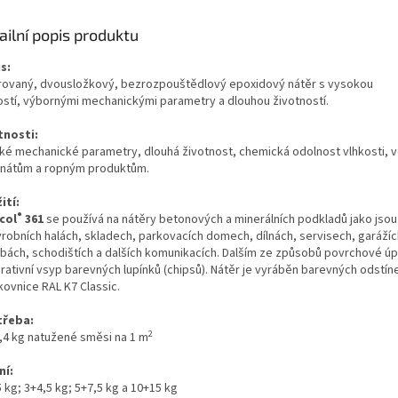
ailní popis produktu
s:
rovaný, dvousložkový, bezrozpouštědlový epoxidový nátěr s vysokou
ostí,
výbornými mechanickými parametry a dlouhou životností
.
tnosti:
ké mechanické parametry, dlouhá životnost, chemická odolnost vlhkosti, 
nátům a ropným produktům.
ití:
®
col
361
se používá na nátěry betonových a minerálních podkladů jako jso
ýrobních halách, skladech, parkovacích domech, dílnách, servisech, garážíc
bách, schodištích a dalších komunikacích. Dalším ze způsobů povrchové úp
rativní vsyp barevných lupínků (chipsů). Nátěr je vyráběn barevných odstín
kovnice RAL K7 Classic.
třeba:
2
0,4 kg natužené směsi na 1 m
ní:
 kg; 3+4,5 kg; 5+7,5 kg a 10+15 kg