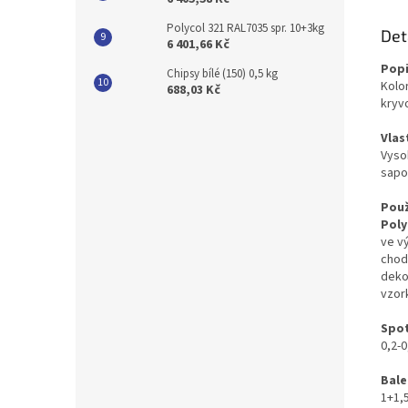
Polycol 321 RAL7035 spr. 10+3kg
Det
6 401,66 Kč
Popi
Chipsy bílé (150) 0,5 kg
Kolo
688,03 Kč
kryv
Vlas
Vyso
sapo
Použ
Poly
ve v
chod
deko
vzor
Spo
0,2-
Bale
1+1,5