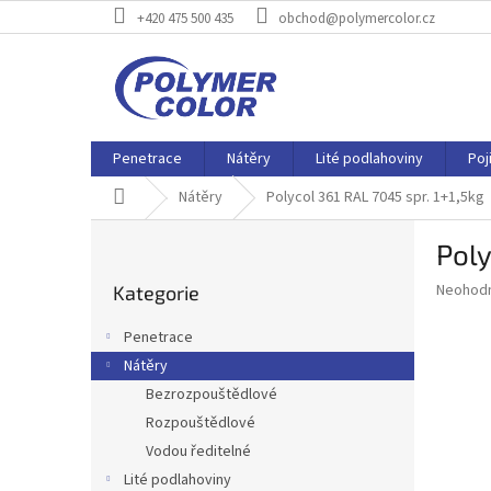
Přejít
+420 475 500 435
obchod@polymercolor.cz
na
obsah
Penetrace
Nátěry
Lité podlahoviny
Poj
Domů
Nátěry
Polycol 361 RAL 7045 spr. 1+1,5kg
P
Poly
o
Přeskočit
s
Průměr
Neohod
Kategorie
kategorie
t
hodnoce
r
produkt
Penetrace
a
je
Nátěry
0,0
n
z
Bezrozpouštědlové
n
5
í
Rozpouštědlové
hvězdič
p
Vodou ředitelné
a
Lité podlahoviny