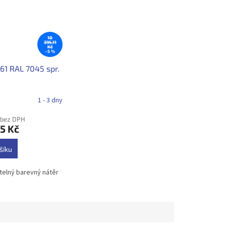
10
395,11
Kč
–5 %
61 RAL 7045 spr.
1 - 3 dny
č bez DPH
5 Kč
šíku
telný barevný nátěr