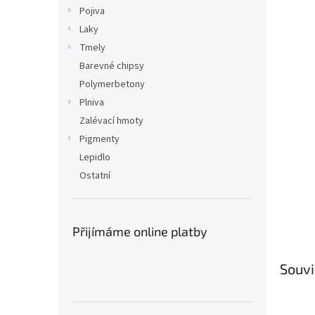
n
Pojiva
e
Laky
l
Tmely
Barevné chipsy
Polymerbetony
Plniva
Zalévací hmoty
Pigmenty
Lepidlo
Ostatní
Přijímáme online platby
Souvi