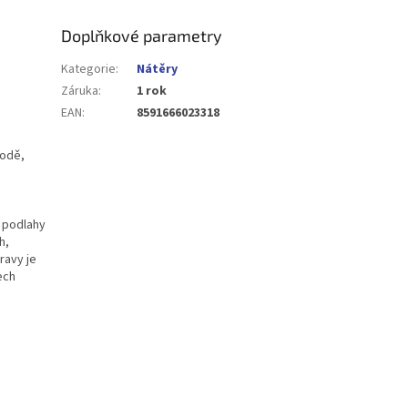
Doplňkové parametry
Kategorie
:
Nátěry
Záruka
:
1 rok
EAN
:
8591666023318
vodě,
u podlahy
h,
ravy je
ech