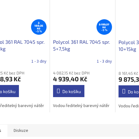
3
5 199,37
188,35
Kč
Kč
–5 %
–5 %
ol 361 RAL 7045 spr.
Polycol 361 RAL 7045 spr.
Polycol 3
5kg
5+7,5kg
10+15kg
1 - 3 dny
1 - 3 dny
25 Kč bez DPH
4 082,15 Kč bez DPH
8 161,45 K
8,93 Kč
4 939,40 Kč
9 875,3
o košíku
Do košíku
Do ko
ředitelný barevný nátěr
Vodou ředitelný barevný nátěr
Vodou ředi
s
Diskuze