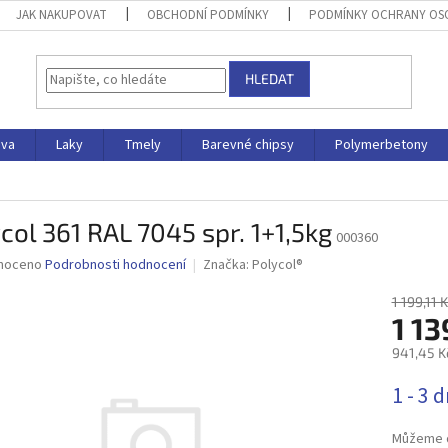
JAK NAKUPOVAT
OBCHODNÍ PODMÍNKY
PODMÍNKY OCHRANY OS
HLEDAT
iva
Laky
Tmely
Barevné chipsy
Polymerbetony
col 361 RAL 7045 spr. 1+1,5kg
000360
né
noceno
Podrobnosti hodnocení
Značka:
Polycol®
ní
u
1 199,11 
1 13
941,45 K
Měrná
1 - 3 
ek.
cena:
Můžeme d