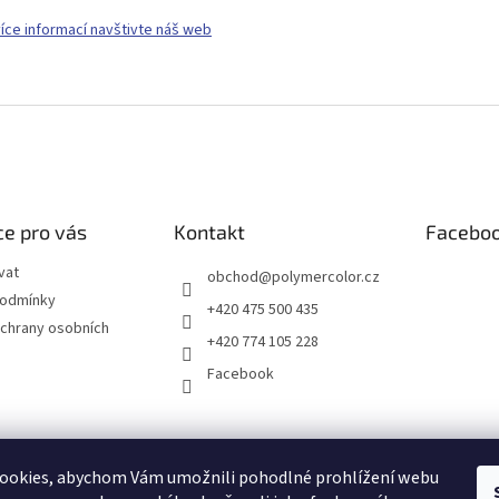
více informací navštivte náš web
e pro vás
Kontakt
Facebo
vat
obchod
@
polymercolor.cz
podmínky
+420 475 500 435
chrany osobních
+420 774 105 228
Facebook
ookies, abychom Vám umožnili pohodlné prohlížení webu