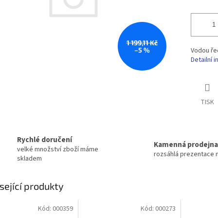
1 199,11 Kč
–5 %
Vodou řed
Detailní 
TISK
Rychlé doručení
Kamenná prodejna
velké množství zboží máme
rozsáhlá prezentace 
skladem
sející produkty
Kód:
000359
Kód:
000273