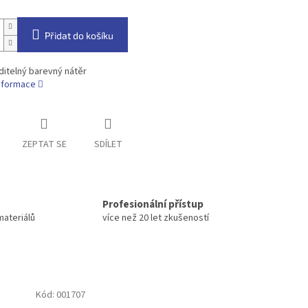
Přidat do košíku
itelný barevný nátěr
informace
ZEPTAT SE
SDÍLET
Profesionální přístup
materiálů
více než 20 let zkušeností
Kód:
001707