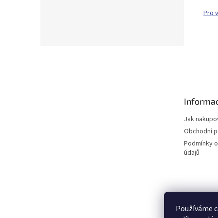
Pro 
Z
á
p
a
t
Informac
í
Jak nakupo
Obchodní 
Podmínky o
údajů
Používáme c