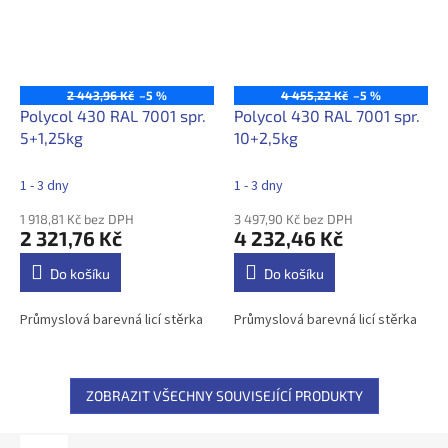
2 443,96 Kč
–5 %
4 455,22 Kč
–5 %
Polycol 430 RAL 7001 spr.
Polycol 430 RAL 7001 spr.
5+1,25kg
10+2,5kg
1 - 3 dny
1 - 3 dny
1 918,81 Kč bez DPH
3 497,90 Kč bez DPH
2 321,76 Kč
4 232,46 Kč
Do košíku
Do košíku
Průmyslová barevná licí stěrka
Průmyslová barevná licí stěrka
ZOBRAZIT VŠECHNY SOUVISEJÍCÍ PRODUKTY