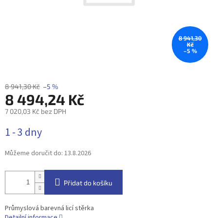
8 941,30
Kč
–5 %
8 941,30 Kč
–5 %
8 494,24 Kč
7 020,03 Kč bez DPH
Měrná
1 - 3 dny
cena:
Můžeme doručit do:
13.8.2026
Přidat do košíku
Průmyslová barevná licí stěrka
Detailní informace