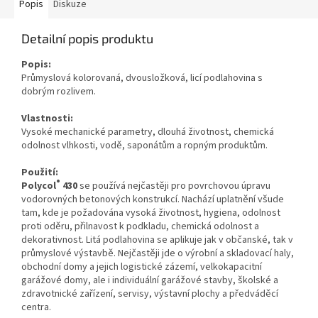
Popis
Diskuze
Detailní popis produktu
Popis:
Průmyslová kolorovaná, dvousložková, licí podlahovina s
dobrým rozlivem.
Vlastnosti:
Vysoké mechanické parametry, dlouhá životnost, chemická
odolnost vlhkosti, vodě, saponátům a ropným produktům.
Použití:
®
Polycol
430
se používá nejčastěji pro povrchovou úpravu
vodorovných betonových konstrukcí. Nachází uplatnění všude
tam, kde je požadována vysoká životnost, hygiena, odolnost
proti oděru, přilnavost k podkladu, chemická odolnost a
dekorativnost. Litá podlahovina se aplikuje jak v občanské, tak v
průmyslové výstavbě. Nejčastěji jde o výrobní a skladovací haly,
obchodní domy a jejich logistické zázemí, velkokapacitní
garážové domy, ale i individuální garážové stavby, školské a
zdravotnické zařízení, servisy, výstavní plochy a předváděcí
centra.