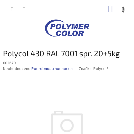
Přejít
NÁKUP
na
obsah
KOŠÍK
Polycol 430 RAL 7001 spr. 20+5kg
002679
Průměrné
Neohodnoceno
Podrobnosti hodnocení
Značka:
Polycol®
hodnocení
produktu
je
0,0
z
5
hvězdiček.