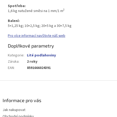
Spotřeba:
2
1,6 kg natužené směsi na 1 mm/1 m
Balení:
5+1,25 kg; 10+2,5 kg; 20+5 kg a 30+7,5 kg
Pro více informací navštivte náš web
Doplňkové parametry
Kategorie
:
Lité podlahoviny
Záruka
:
2 roky
EAN
:
8591666024391
Z
á
p
a
Informace pro vás
t
Jak nakupovat
í
Obchodní podmínky