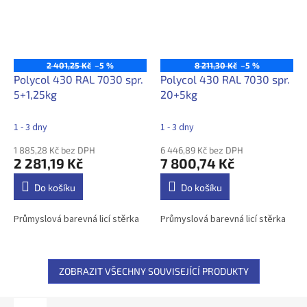
2 401,25 Kč
–5 %
8 211,30 Kč
–5 %
Polycol 430 RAL 7030 spr.
Polycol 430 RAL 7030 spr.
5+1,25kg
20+5kg
1 - 3 dny
1 - 3 dny
1 885,28 Kč bez DPH
6 446,89 Kč bez DPH
2 281,19 Kč
7 800,74 Kč
Do košíku
Do košíku
Průmyslová barevná licí stěrka
Průmyslová barevná licí stěrka
ZOBRAZIT VŠECHNY SOUVISEJÍCÍ PRODUKTY