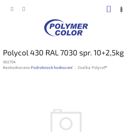
Přejít
NÁKUP
na
obsah
KOŠÍK
Polycol 430 RAL 7030 spr. 10+2,5kg
002704
Průměrné
Neohodnoceno
Podrobnosti hodnocení
Značka:
Polycol®
hodnocení
produktu
je
0,0
z
5
hvězdiček.