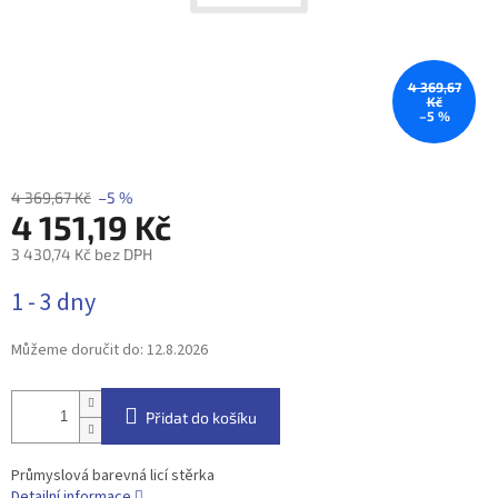
4 369,67
Kč
–5 %
4 369,67 Kč
–5 %
4 151,19 Kč
3 430,74 Kč bez DPH
Měrná
1 - 3 dny
cena:
Můžeme doručit do:
12.8.2026
Přidat do košíku
Průmyslová barevná licí stěrka
Detailní informace