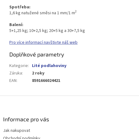
Spotřeba:
2
1,6 kg natužené směsi na 1 mm/1 m
Balení:
5+1,25 kg; 10+2,5 kg; 20+5 kg a 30+7,5 kg
Pro více informací navštivte náš web
Doplňkové parametry
Kategorie
:
Lité podlahoviny
Záruka
:
2 roky
EAN
:
8591666024421
Z
á
p
a
Informace pro vás
t
Jak nakupovat
í
Obchodní podmínky