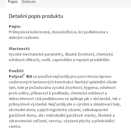
Popis
Diskuze
Detailní popis produktu
Popis:
Průmyslová kolorovaná, dvousložková, licí podlahovina s
dobrým rozlivem.
Vlastnosti:
Vysoké mechanické parametry, dlouhá životnost, chemická
odolnost vlhkosti, vodě, saponátům a ropným produktům.
Použití:
®
Polycol
430
se používá nejčastěji pro povrchovou úpravu
vodorovných betonových konstrukcí. Nachází uplatnění všude
tam, kde je požadována vysoká životnost, hygiena, odolnost
proti oděru, přilnavost k podkladu, chemická odolnost a
dekorativnost. Litá podlahovina se aplikuje jak v občanské, tak v
průmyslové výstavbě. Nejčastěji jde o výrobní a skladovací haly,
obchodní domy a jejich logistické zázemí, velkokapacitní
garážové domy, ale i individuální garážové stavby, školské a
zdravotnické zařízení, servisy, výstavní plochy a předváděcí
centra.