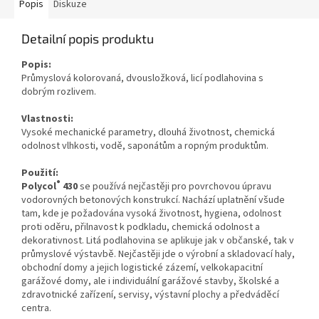
Popis
Diskuze
Detailní popis produktu
Popis:
Průmyslová kolorovaná, dvousložková, licí podlahovina s
dobrým rozlivem.
Vlastnosti:
Vysoké mechanické parametry, dlouhá životnost, chemická
odolnost vlhkosti, vodě, saponátům a ropným produktům.
Použití:
®
Polycol
430
se používá nejčastěji pro povrchovou úpravu
vodorovných betonových konstrukcí. Nachází uplatnění všude
tam, kde je požadována vysoká životnost, hygiena, odolnost
proti oděru, přilnavost k podkladu, chemická odolnost a
dekorativnost. Litá podlahovina se aplikuje jak v občanské, tak v
průmyslové výstavbě. Nejčastěji jde o výrobní a skladovací haly,
obchodní domy a jejich logistické zázemí, velkokapacitní
garážové domy, ale i individuální garážové stavby, školské a
zdravotnické zařízení, servisy, výstavní plochy a předváděcí
centra.