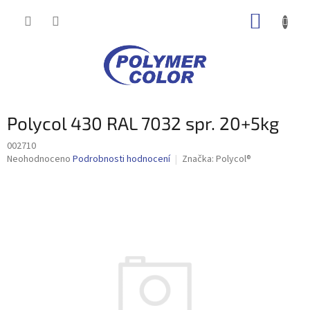
Přejít
NÁKUP
na
obsah
KOŠÍK
Polycol 430 RAL 7032 spr. 20+5kg
002710
Průměrné
Neohodnoceno
Podrobnosti hodnocení
Značka:
Polycol®
hodnocení
produktu
je
0,0
z
5
hvězdiček.