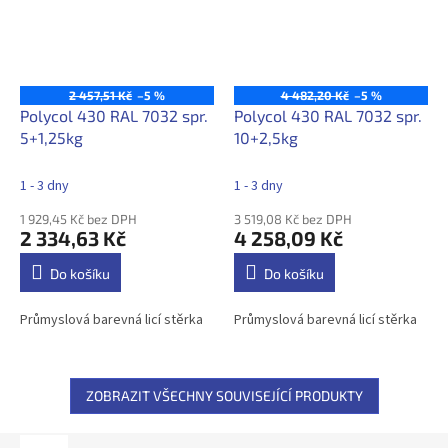
2 457,51 Kč
–5 %
4 482,20 Kč
–5 %
Polycol 430 RAL 7032 spr.
Polycol 430 RAL 7032 spr.
5+1,25kg
10+2,5kg
1 - 3 dny
1 - 3 dny
1 929,45 Kč bez DPH
3 519,08 Kč bez DPH
2 334,63 Kč
4 258,09 Kč
Do košíku
Do košíku
Průmyslová barevná licí stěrka
Průmyslová barevná licí stěrka
ZOBRAZIT VŠECHNY SOUVISEJÍCÍ PRODUKTY