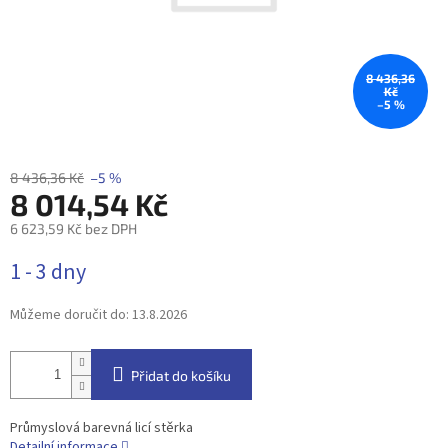
8 436,36
Kč
–5 %
8 436,36 Kč
–5 %
8 014,54 Kč
6 623,59 Kč bez DPH
Měrná
1 - 3 dny
cena:
Můžeme doručit do:
13.8.2026
Přidat do košíku
Průmyslová barevná licí stěrka
Detailní informace