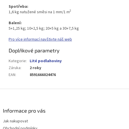
Spotřeba:
2
1,6 kg natužené směsi na 1 mm/1 m
Balení:
5+1,25 kg; 10+2,5 kg; 20+5 kg a 30+7,5 kg
Pro více informací navštivte náš web
Doplňkové parametry
Kategorie
:
Lité podlahoviny
Záruka
:
2 roky
EAN
:
8591666024476
Z
á
p
a
Informace pro vás
t
Jak nakupovat
í
Obchodní podmínky