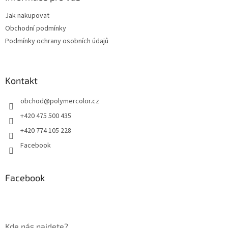
t
Jak nakupovat
í
Obchodní podmínky
Podmínky ochrany osobních údajů
Kontakt
obchod
@
polymercolor.cz
+420 475 500 435
+420 774 105 228
Facebook
Facebook
Kde nás najdete?