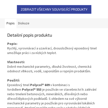
ZOBRAZIT VŠECHNY SOUVISEJÍCÍ PRODUKTY
Popis
Diskuze
Detailní popis produktu
Popis:
Rychlý, vyrovnávací a uzavírací, dvousložkový epoxidový tmel
umožňuje práci i za nízkých teplot.
Vlastnosti:
Dobré mechanické parametry, dlouhá životnost, chemická
odolnost vlhkosti, vodě, saponátům a ropným produktům.
Použití:
Epoxidový tmel
Polycol
®
609
v kombinaci s
tvrdidlem
Polycol
®
553
je používán ve stavebnictví k zalévání
nebo tmelení betonových, minerálních, dřevěných nebo
dřevoštěpkových podkladů. S ohledem na své výborné
mechanické parametry je používán pro vyrovnávání lokálních
nerovností, tmelení prasklin nebo spár u staticky klidných