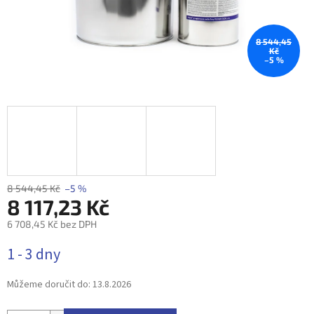
8 544,45
Kč
–5 %
8 544,45 Kč
–5 %
8 117,23 Kč
6 708,45 Kč bez DPH
Měrná
1 - 3 dny
cena:
Můžeme doručit do:
13.8.2026