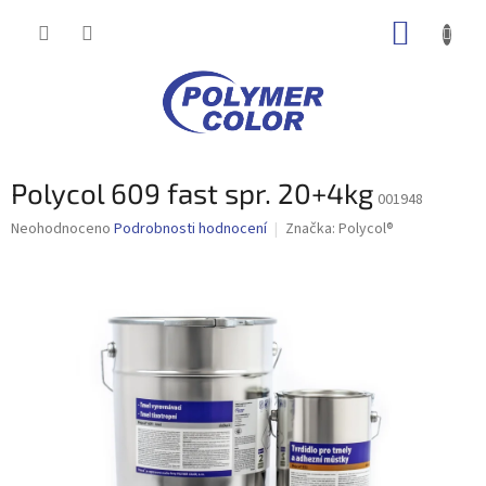
Přejít
NÁKUP
na
obsah
KOŠÍK
Polycol 609 fast spr. 20+4kg
001948
Průměrné
Neohodnoceno
Podrobnosti hodnocení
Značka:
Polycol®
hodnocení
produktu
je
0,0
z
5
hvězdiček.