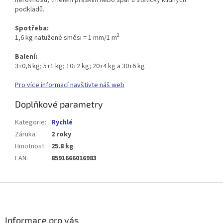
podkladů.
Spotřeba:
2
1,6 kg natužené směsi = 1 mm/1 m
Balení:
3+0,6 kg; 5+1 kg; 10+2 kg; 20+4 kg a 30+6 kg
Pro více informací navštivte náš web
Doplňkové parametry
Kategorie
:
Rychlé
Záruka
:
2 roky
Hmotnost
:
25.8 kg
EAN
:
8591666016983
Z
á
p
a
Informace pro vás