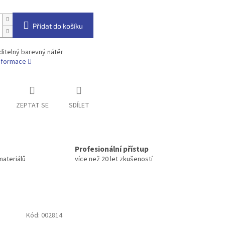
Přidat do košíku
itelný barevný nátěr
informace
ZEPTAT SE
SDÍLET
Profesionální přístup
materiálů
více než 20 let zkušeností
Kód:
002814