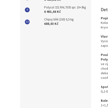
Polycol 321 RAL7035 spr. 10+3kg
Det
6 401,66 Kč
Popi
Chipsy bílé (150) 0,5 kg
Kolo
688,03 Kč
kryv
Vlas
Vyso
sapo
Použ
Poly
ve v
chod
deko
vzor
Spo
0,2-
Bale
1+1,5