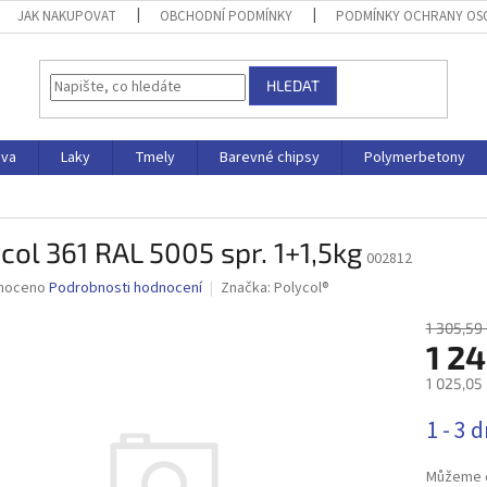
JAK NAKUPOVAT
OBCHODNÍ PODMÍNKY
PODMÍNKY OCHRANY OS
HLEDAT
iva
Laky
Tmely
Barevné chipsy
Polymerbetony
col 361 RAL 5005 spr. 1+1,5kg
002812
né
noceno
Podrobnosti hodnocení
Značka:
Polycol®
ní
u
1 305,59
1 24
1 025,05
Měrná
1 - 3 
ek.
cena:
Můžeme d