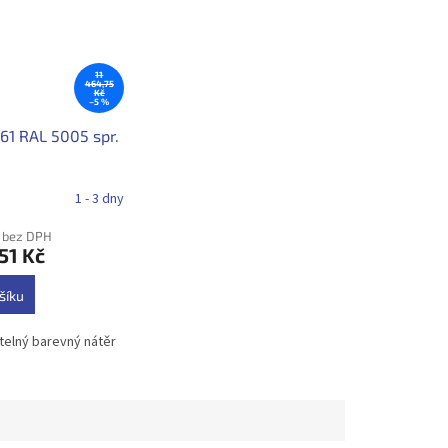
11
464,75
Kč
–5 %
361 RAL 5005 spr.
1 - 3 dny
č bez DPH
51 Kč
šíku
telný barevný nátěr