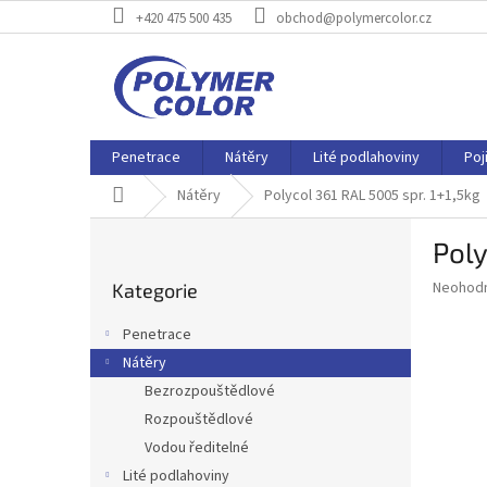
Přejít
+420 475 500 435
obchod@polymercolor.cz
na
obsah
Penetrace
Nátěry
Lité podlahoviny
Poj
Domů
Nátěry
Polycol 361 RAL 5005 spr. 1+1,5kg
P
Poly
o
Přeskočit
s
Průměr
Neohod
Kategorie
kategorie
t
hodnoce
r
produkt
Penetrace
a
je
Nátěry
0,0
n
z
Bezrozpouštědlové
n
5
í
Rozpouštědlové
hvězdič
p
Vodou ředitelné
a
Lité podlahoviny