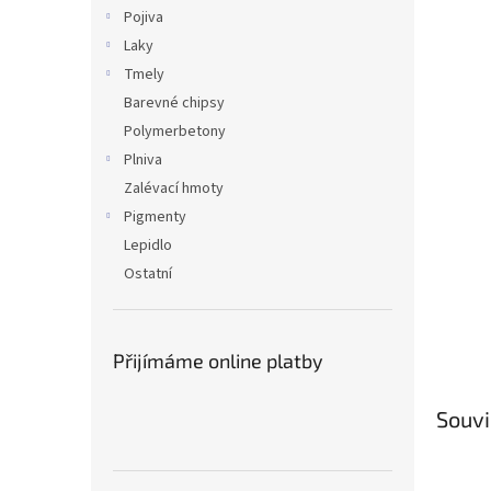
n
Pojiva
e
Laky
l
Tmely
Barevné chipsy
Polymerbetony
Plniva
Zalévací hmoty
Pigmenty
Lepidlo
Ostatní
Přijímáme online platby
Souvi