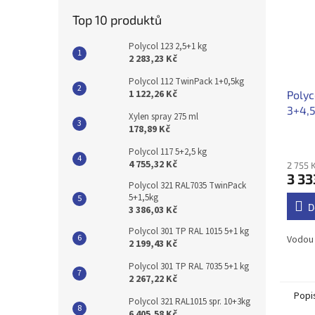
Top 10 produktů
Polycol 123 2,5+1 kg
2 283,23 Kč
Polycol 112 TwinPack 1+0,5kg
1 122,26 Kč
Polyc
3+4,
Xylen spray 275 ml
178,89 Kč
Polycol 117 5+2,5 kg
4 755,32 Kč
2 755 
3 33
Polycol 321 RAL7035 TwinPack
5+1,5kg
D
3 386,03 Kč
Polycol 301 TP RAL 1015 5+1 kg
Vodou 
2 199,43 Kč
Polycol 301 TP RAL 7035 5+1 kg
2 267,22 Kč
Popi
Polycol 321 RAL1015 spr. 10+3kg
6 405,58 Kč