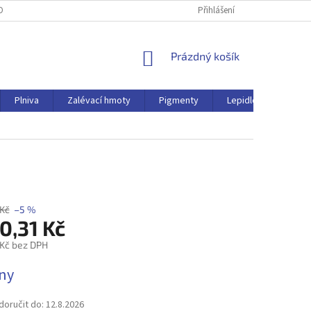
OBNÍCH ÚDAJŮ
Přihlášení
NÁKUPNÍ
Prázdný košík
KOŠÍK
Plniva
Zalévací hmoty
Pigmenty
Lepidlo
Ostat
 Kč
–5 %
0,31 Kč
 Kč bez DPH
dny
oručit do:
12.8.2026