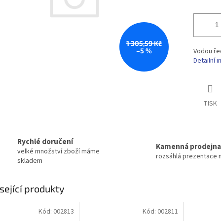
1 305,59 Kč
–5 %
Vodou řed
Detailní 
TISK
Rychlé doručení
Kamenná prodejna
velké množství zboží máme
rozsáhlá prezentace 
skladem
sející produkty
Kód:
002813
Kód:
002811