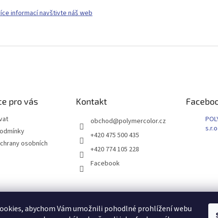
více informací navštivte náš web
e pro vás
Kontakt
Facebo
vat
POL
obchod
@
polymercolor.cz
s.r.o
podmínky
+420 475 500 435
chrany osobních
+420 774 105 228
Facebook
ookies, abychom Vám umožnili pohodlné prohlížení webu