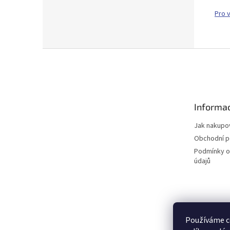
Pro 
Z
á
p
a
t
Informac
í
Jak nakupo
Obchodní 
Podmínky o
údajů
Používáme c