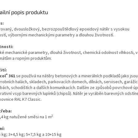
ailní popis produktu
s:
rovaný, dvousložkový, bezrozpouštědlový epoxidový nátěr s vysokou
ostí,
výbornými mechanickými parametry a dlouhou životností
.
tnosti:
ké mechanické parametry, dlouhá životnost, chemická odolnost vlhkosti, 
nátům a ropným produktům.
ití:
®
col
361
se používá na nátěry betonových a minerálních podkladů jako jso
ýrobních halách, skladech, parkovacích domech, dílnách, servisech, garážíc
bách, schodištích a dalších komunikacích. Dalším ze způsobů povrchové úp
rativní vsyp barevných lupínků (chipsů). Nátěr je vyráběn barevných odstín
kovnice RAL K7 Classic.
třeba:
2
0,4 kg natužené směsi na 1 m
ní:
 kg; 3+4,5 kg; 5+7,5 kg a 10+15 kg