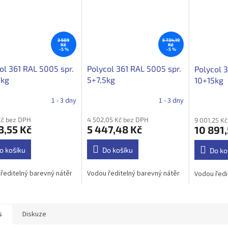
3 509
5 734,19
Kč
Kč
–5 %
–5 %
ol 361 RAL 5005 spr.
Polycol 361 RAL 5005 spr.
Polycol 
5kg
5+7,5kg
10+15kg
1 - 3 dny
1 - 3 dny
Kč bez DPH
4 502,05 Kč bez DPH
9 001,25 K
3,55 Kč
5 447,48 Kč
10 891,
o košíku
Do košíku
Do ko
ředitelný barevný nátěr
Vodou ředitelný barevný nátěr
Vodou ředi
s
Diskuze