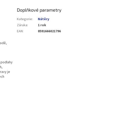
Doplňkové parametry
Kategorie
:
Nátěry
Záruka
:
1 rok
EAN
:
8591666021796
vodě,
u podlahy
h,
ravy je
ech