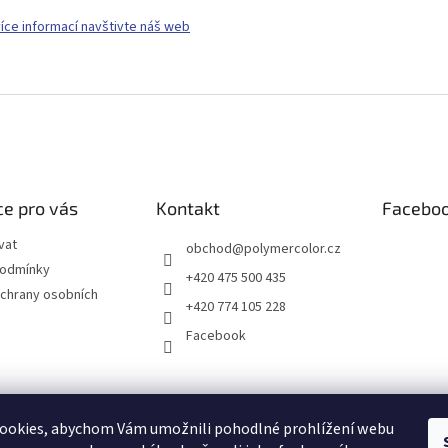
více informací navštivte náš web
e pro vás
Kontakt
Facebo
vat
obchod
@
polymercolor.cz
podmínky
+420 475 500 435
chrany osobních
+420 774 105 228
Facebook
ookies, abychom Vám umožnili pohodlné prohlížení webu