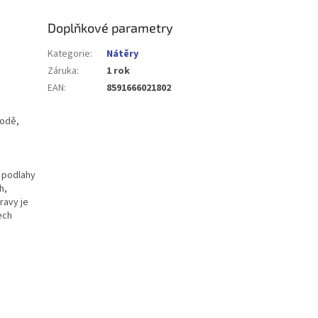
Doplňkové parametry
Kategorie
:
Nátěry
Záruka
:
1 rok
EAN
:
8591666021802
vodě,
u podlahy
h,
ravy je
ech