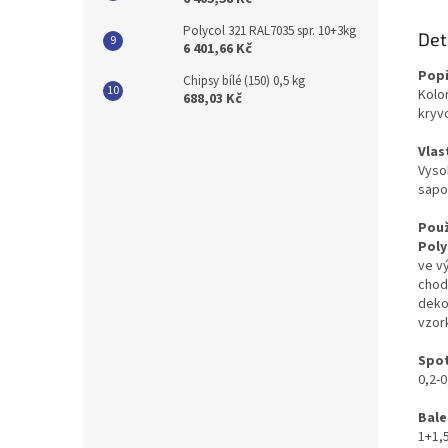
Polycol 321 RAL7035 spr. 10+3kg
Det
6 401,66 Kč
Popi
Chipsy bílé (150) 0,5 kg
Kolo
688,03 Kč
kryv
Vlas
Vyso
sapo
Použ
Poly
ve v
chod
deko
vzor
Spo
0,2-
Bale
1+1,5