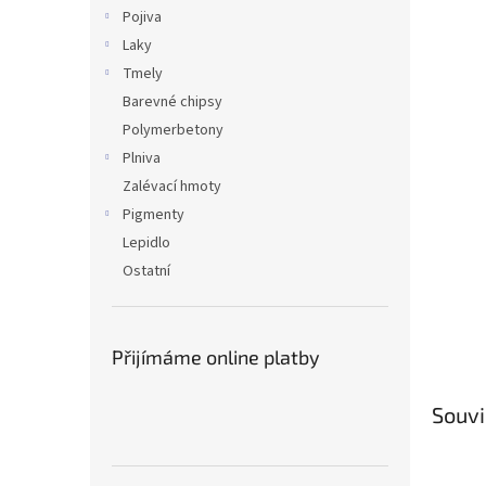
n
Pojiva
e
Laky
l
Tmely
Barevné chipsy
Polymerbetony
Plniva
Zalévací hmoty
Pigmenty
Lepidlo
Ostatní
Přijímáme online platby
Souvi