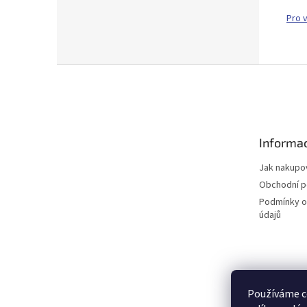
Pro 
Z
á
p
a
t
Informac
í
Jak nakupo
Obchodní 
Podmínky o
údajů
Používáme c