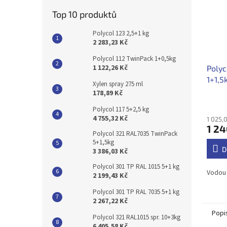
Top 10 produktů
Polycol 123 2,5+1 kg
2 283,23 Kč
Polycol 112 TwinPack 1+0,5kg
1 122,26 Kč
Polyc
1+1,5
Xylen spray 275 ml
178,89 Kč
Polycol 117 5+2,5 kg
4 755,32 Kč
1 025,
1 24
Polycol 321 RAL7035 TwinPack
5+1,5kg
D
3 386,03 Kč
Polycol 301 TP RAL 1015 5+1 kg
Vodou 
2 199,43 Kč
Polycol 301 TP RAL 7035 5+1 kg
2 267,22 Kč
Popi
Polycol 321 RAL1015 spr. 10+3kg
6 405,58 Kč