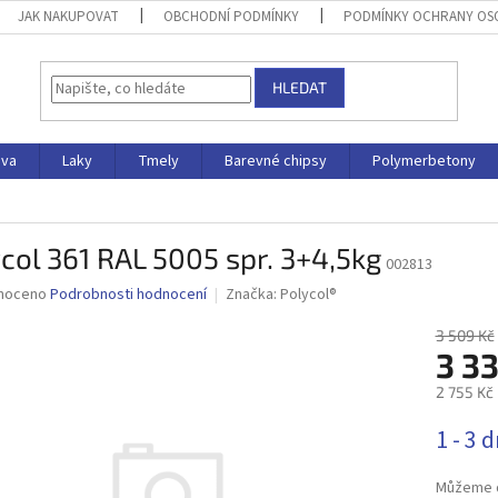
JAK NAKUPOVAT
OBCHODNÍ PODMÍNKY
PODMÍNKY OCHRANY OS
HLEDAT
iva
Laky
Tmely
Barevné chipsy
Polymerbetony
col 361 RAL 5005 spr. 3+4,5kg
002813
né
noceno
Podrobnosti hodnocení
Značka:
Polycol®
ní
u
3 509 Kč
3 33
2 755 Kč
Měrná
1 - 3 
ek.
cena:
Můžeme d