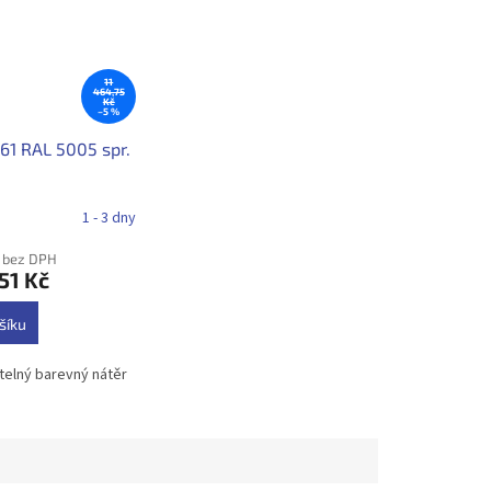
11
464,75
Kč
–5 %
361 RAL 5005 spr.
1 - 3 dny
č bez DPH
51 Kč
šíku
telný barevný nátěr