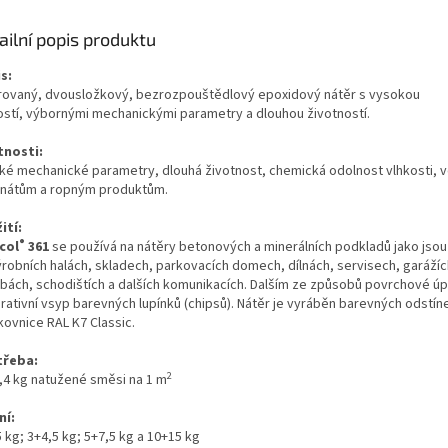
ailní popis produktu
s:
rovaný, dvousložkový, bezrozpouštědlový epoxidový nátěr s vysokou
ostí,
výbornými mechanickými parametry a dlouhou životností
.
tnosti:
ké mechanické parametry, dlouhá životnost, chemická odolnost vlhkosti, 
nátům a ropným produktům.
ití:
®
col
361
se používá na nátěry betonových a minerálních podkladů jako jso
ýrobních halách, skladech, parkovacích domech, dílnách, servisech, garážíc
bách, schodištích a dalších komunikacích. Dalším ze způsobů povrchové úp
rativní vsyp barevných lupínků (chipsů). Nátěr je vyráběn barevných odstín
kovnice RAL K7 Classic.
třeba:
2
0,4 kg natužené směsi na 1 m
ní:
 kg; 3+4,5 kg; 5+7,5 kg a 10+15 kg