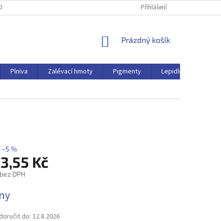
OBNÍCH ÚDAJŮ
Přihlášení
NÁKUPNÍ
Prázdný košík
KOŠÍK
Plniva
Zalévací hmoty
Pigmenty
Lepidlo
Ostat
–5 %
3,55 Kč
 bez DPH
dny
oručit do:
12.8.2026