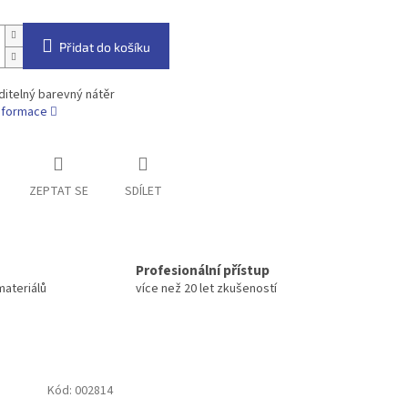
Přidat do košíku
itelný barevný nátěr
informace
ZEPTAT SE
SDÍLET
Profesionální přístup
materiálů
více než 20 let zkušeností
Kód:
002814