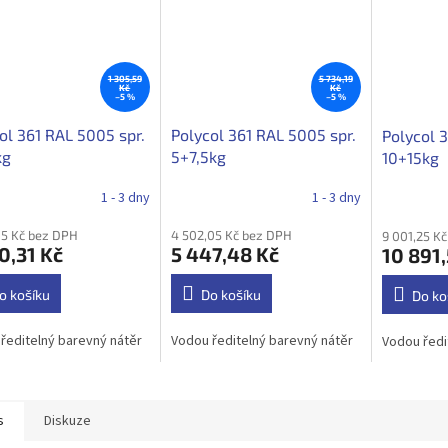
1 305,59
5 734,19
Kč
Kč
–5 %
–5 %
ol 361 RAL 5005 spr.
Polycol 361 RAL 5005 spr.
Polycol 
kg
5+7,5kg
10+15kg
1 - 3 dny
1 - 3 dny
05 Kč bez DPH
4 502,05 Kč bez DPH
9 001,25 K
0,31 Kč
5 447,48 Kč
10 891,
o košíku
Do košíku
Do ko
ředitelný barevný nátěr
Vodou ředitelný barevný nátěr
Vodou ředi
s
Diskuze