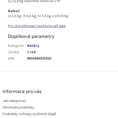
0,2-0,4 kg natužené směsi na 1 m
Balení:
1+1,5 kg; 3+4,5 kg; 5+7,5 kg a 10+15 kg
Pro více informací navštivte náš web
Doplňkové parametry
Kategorie
:
Nátěry
Záruka
:
1 rok
EAN
:
8591666023820
Z
á
p
a
Informace pro vás
t
Jak nakupovat
í
Obchodní podmínky
Podmínky ochrany osobních údajů