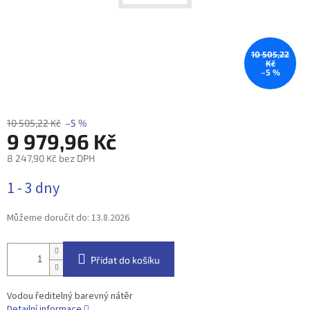
10 505,22
Kč
–5 %
10 505,22 Kč
–5 %
9 979,96 Kč
8 247,90 Kč bez DPH
Měrná
1 - 3 dny
cena:
Můžeme doručit do:
13.8.2026
Přidat do košíku
Vodou ředitelný barevný nátěr
Detailní informace