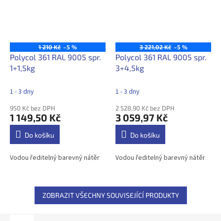
1 210 Kč
–5 %
3 221,02 Kč
–5 %
Polycol 361 RAL 9005 spr.
Polycol 361 RAL 9005 spr.
1+1,5kg
3+4,5kg
1 - 3 dny
1 - 3 dny
950 Kč bez DPH
2 528,90 Kč bez DPH
1 149,50 Kč
3 059,97 Kč
Do košíku
Do košíku
Vodou ředitelný barevný nátěr
Vodou ředitelný barevný nátěr
ZOBRAZIT VŠECHNY SOUVISEJÍCÍ PRODUKTY