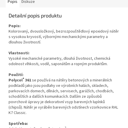
Popis
Diskuze
Detailní popis produktu
Popis:
Kolorovaný, dvousložkový, bezrozpouštědlový epoxidový nátěr
s vysokou kryvostí,
výbornými mechanickými parametry a
dlouhou životností
.
Vlastnosti:
Vysoké mechanické parametry, dlouhá životnost, chemická
odolnost vlhkosti, vodě, saponátům a ropným produktům.
Použití:
®
Polycol
361
se používá na nátěry betonových a minerálních
podkladů jako jsou podlahy ve výrobních halách, skladech,
parkovacích domech, dílnách, servisech, garážích, chodbách,
schodištích a dalších komunikacích. Dalším ze způsobů
povrchové úpravy je dekorativní vsyp barevných lupínků
(chipsů). Nátěr je vyráběn barevných odstínech vzorkovnice RAL
K7 Classic.
Spotřeba:
2