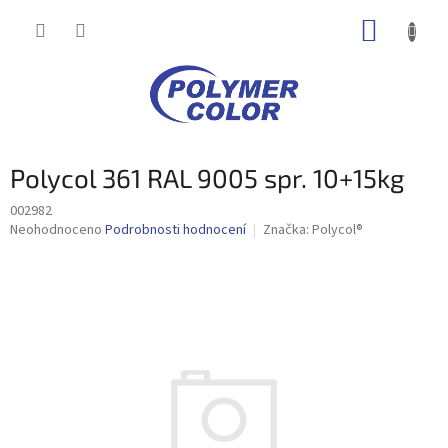
Přejít
NÁKUP
na
obsah
KOŠÍK
Polycol 361 RAL 9005 spr. 10+15kg
002982
Průměrné
Neohodnoceno
Podrobnosti hodnocení
Značka:
Polycol®
hodnocení
produktu
je
0,0
z
5
hvězdiček.