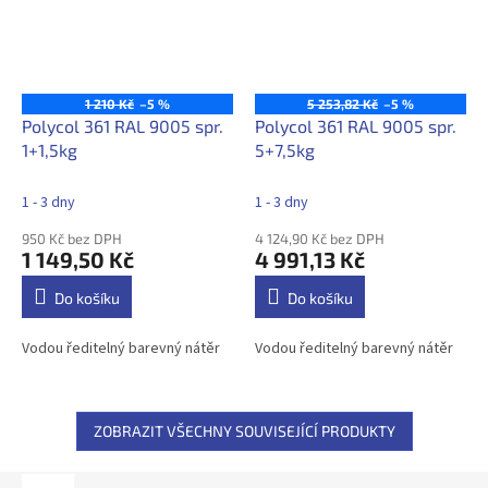
1 210 Kč
–5 %
5 253,82 Kč
–5 %
Polycol 361 RAL 9005 spr.
Polycol 361 RAL 9005 spr.
1+1,5kg
5+7,5kg
1 - 3 dny
1 - 3 dny
950 Kč bez DPH
4 124,90 Kč bez DPH
1 149,50 Kč
4 991,13 Kč
Do košíku
Do košíku
Vodou ředitelný barevný nátěr
Vodou ředitelný barevný nátěr
ZOBRAZIT VŠECHNY SOUVISEJÍCÍ PRODUKTY