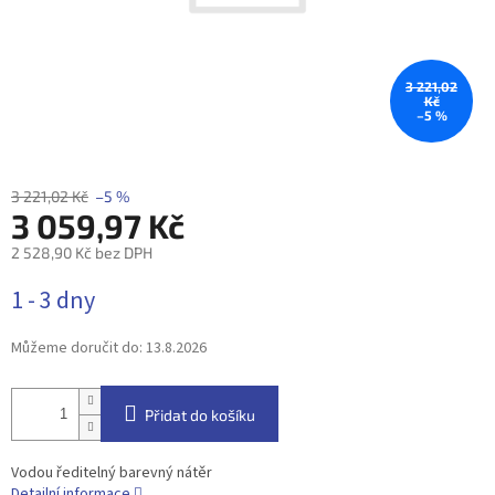
3 221,02
Kč
–5 %
3 221,02 Kč
–5 %
3 059,97 Kč
2 528,90 Kč bez DPH
Měrná
1 - 3 dny
cena:
Můžeme doručit do:
13.8.2026
Přidat do košíku
Vodou ředitelný barevný nátěr
Detailní informace