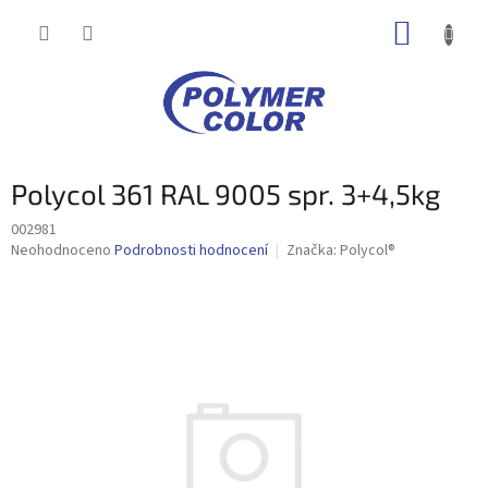
Přejít
NÁKUP
na
obsah
KOŠÍK
Polycol 361 RAL 9005 spr. 3+4,5kg
002981
Průměrné
Neohodnoceno
Podrobnosti hodnocení
Značka:
Polycol®
hodnocení
produktu
je
0,0
z
5
hvězdiček.