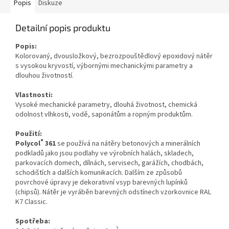
Popis
Diskuze
Detailní popis produktu
Popis:
Kolorovaný, dvousložkový, bezrozpouštědlový epoxidový nátěr
s vysokou kryvostí,
výbornými mechanickými parametry a
dlouhou životností
.
Vlastnosti:
Vysoké mechanické parametry, dlouhá životnost, chemická
odolnost vlhkosti, vodě, saponátům a ropným produktům.
Použití:
®
Polycol
361
se používá na nátěry betonových a minerálních
podkladů jako jsou podlahy ve výrobních halách, skladech,
parkovacích domech, dílnách, servisech, garážích, chodbách,
schodištích a dalších komunikacích. Dalším ze způsobů
povrchové úpravy je dekorativní vsyp barevných lupínků
(chipsů). Nátěr je vyráběn barevných odstínech vzorkovnice RAL
K7 Classic.
Spotřeba:
2