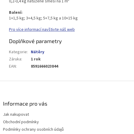
0,2-0,4 kg natužené směsi na 1 m
Balení:
1+1,5 kg; 3+4,5 kg; 5+7,5 kg a 10+15 kg
Pro více informací navštivte náš web
Doplňkové parametry
Kategorie
:
Nátěry
Záruka
:
1 rok
EAN
:
8591666023844
Z
á
p
a
Informace pro vás
t
Jak nakupovat
í
Obchodní podmínky
Podmínky ochrany osobních údajů